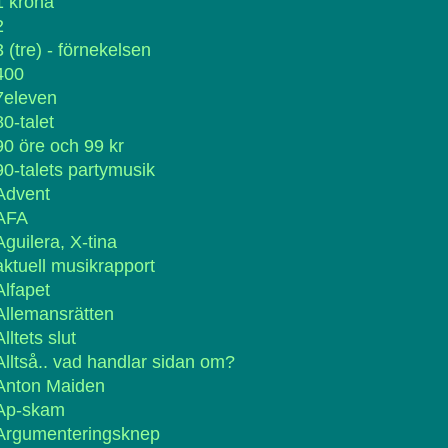
1 krona
2
3 (tre) - förnekelsen
400
7eleven
80-talet
90 öre och 99 kr
90-talets partymusik
Advent
AFA
Aguilera, X-tina
aktuell musikrapport
Alfapet
Allemansrätten
Alltets slut
Alltså.. vad handlar sidan om?
Anton Maiden
Ap-skam
Argumenteringsknep