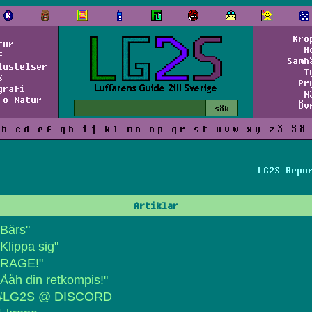
Kro
tur
H
f
Samh
lustelser
T
S
Pr
grafi
N
 o Natur
Öv
b
c
d
e
f
g
h
i
j
k
l
m
n
o
p
q
r
s
t
u
v
w
x
y
z
å
ä
ö
LG2S Repo
Artiklar
"Bärs"
"Klippa sig"
"RAGE!"
"Ååh din retkompis!"
#LG2S @ DISCORD