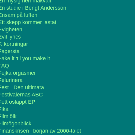
En mysig hemmakväll
En studie i Bengt Andersson
Ensam på luffen
Ett skepp kommer lastat
Evigheten
Evil lyrics
F. kortningar
Fagersta
Fake it 'til you make it
FAQ
Fejka orgasmer
Felurinera
Fest - Den ultimata
Festivalernas ABC
Fett osläppt EP
Fika
Filmjölk
Filmögonblick
Finanskrisen i början av 2000-talet