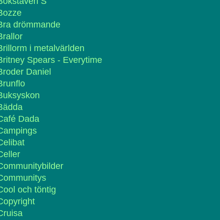
Bokstaven S
Bozze
Bra drömmande
Brallor
Brillorm i metalvärlden
Britney Spears - Everytime
Broder Daniel
Brunflo
Buksyskon
Bädda
Café Dada
Campings
Celibat
Celler
Communitybilder
Communitys
Cool och töntig
Copyright
Cruisa