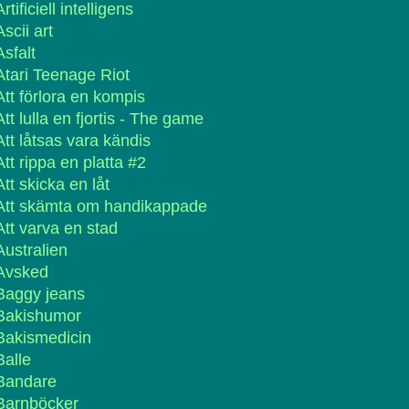
Artificiell intelligens
Ascii art
Asfalt
Atari Teenage Riot
Att förlora en kompis
Att lulla en fjortis - The game
Att låtsas vara kändis
Att rippa en platta #2
Att skicka en låt
Att skämta om handikappade
Att varva en stad
Australien
Avsked
Baggy jeans
Bakishumor
Bakismedicin
Balle
Bandare
Barnböcker