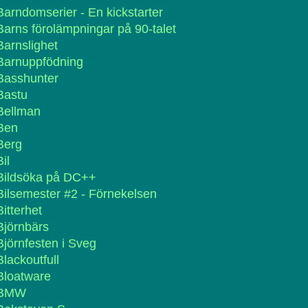
Barndomserier - En kickstarter
Barns förolämpningar på 90-talet
Barnslighet
Barnuppfödning
Basshunter
Bastu
Bellman
Ben
Berg
Bil
Bildsöka på DC++
Bilsemester #2 - Förnekelsen
Bitterhet
Björnbärs
Björnfesten i Sveg
Blackoutfull
Bloatware
BMW