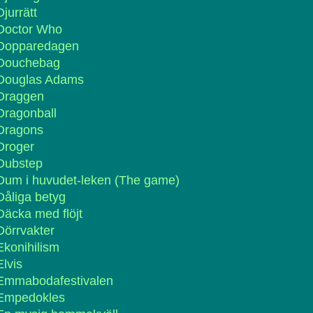
Djurrätt
Doctor Who
Dopparedagen
Douchebag
Douglas Adams
Draggen
Dragonball
Dragons
Droger
Dubstep
Dum i huvudet-leken (The game)
Dåliga betyg
Däcka med flöjt
Dörrvakter
Ekonihilism
Elvis
Emmabodafestivalen
Empedokles