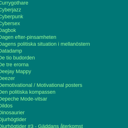
Currygothare
Cyberjazz
Cyberpunk
Cybersex
Dagbok
Dagen efter-pinsamheten
Dagens politiska situation i mellanöstern
Datadamp
De tio budorden
De tre erorna
Deejay Mappy
Deezer
Demotivational / Motivational posters
Den politiska kompassen
Depeche Mode-vitsar
Dildos
Dinosaurier
Djurhögtider
Djurhögtider #3 - Gäddans återkomst