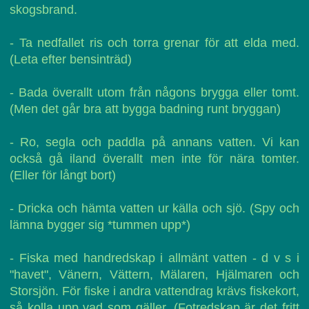
skogsbrand.
- Ta nedfallet ris och torra grenar för att elda med.
(Leta efter bensinträd)
- Bada överallt utom från någons brygga eller tomt.
(Men det går bra att bygga badning runt bryggan)
- Ro, segla och paddla på annans vatten. Vi kan
också gå iland överallt men inte för nära tomter.
(Eller för långt bort)
- Dricka och hämta vatten ur källa och sjö. (Spy och
lämna bygger sig *tummen upp*)
- Fiska med handredskap i allmänt vatten - d v s i
"havet", Vänern, Vättern, Mälaren, Hjälmaren och
Storsjön. För fiske i andra vattendrag krävs fiskekort,
så kolla upp vad som gäller. (Fotredskap är det fritt