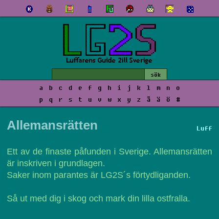
a
b
c
d
e
f
g
h
i
j
k
l
m
n
o
p
q
r
s
t
u
v
w
x
y
z
å
ä
ö
#
Allemansrätten
Luff
Ett av de finaste påfunden i Sverige. Allemansrätten
är inskriven i grundlagen.
Saker inom parantes är LG2S´s förtydliganden.
Så ut med dig i skog och mark din lilla ostfralla.