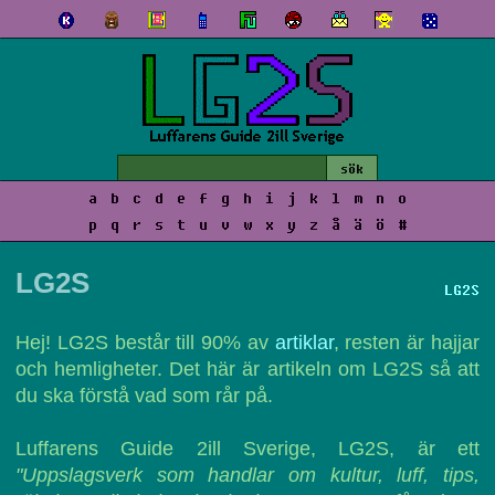
a
b
c
d
e
f
g
h
i
j
k
l
m
n
o
p
q
r
s
t
u
v
w
x
y
z
å
ä
ö
#
LG2S
LG2S
Hej! LG2S består till 90% av
artiklar
, resten är hajjar
och hemligheter. Det här är artikeln om LG2S så att
du ska förstå vad som rår på.
Luffarens Guide 2ill Sverige, LG2S, är ett
"Uppslagsverk som handlar om kultur, luff, tips,