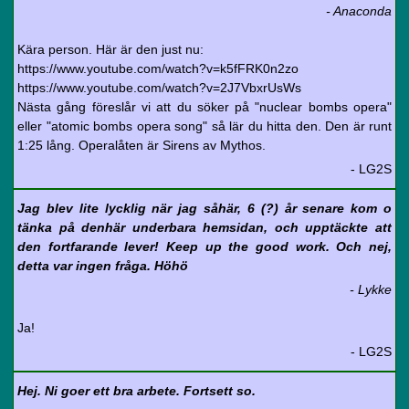
- Anaconda
Kära person. Här är den just nu:
https://www.youtube.com/watch?v=k5fFRK0n2zo
https://www.youtube.com/watch?v=2J7VbxrUsWs
Nästa gång föreslår vi att du söker på "nuclear bombs opera"
eller "atomic bombs opera song" så lär du hitta den. Den är runt
1:25 lång. Operalåten är Sirens av Mythos.
- LG2S
Jag blev lite lycklig när jag såhär, 6 (?) år senare kom o
tänka på denhär underbara hemsidan, och upptäckte att
den fortfarande lever! Keep up the good work. Och nej,
detta var ingen fråga. Höhö
- Lykke
Ja!
- LG2S
Hej. Ni goer ett bra arbete. Fortsett so.