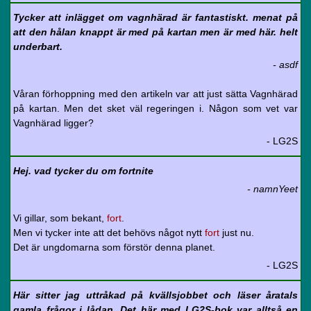
Tycker att inlägget om vagnhärad är fantastiskt. menat på
att den hålan knappt är med på kartan men är med här. helt
underbart.
- asdf
Våran förhoppning med den artikeln var att just sätta Vagnhärad
på kartan. Men det sket väl regeringen i. Någon som vet var
Vagnhärad ligger?
- LG2S
Hej. vad tycker du om fortnite
- namnYeet
Vi gillar, som bekant,
fort
.
Men vi tycker inte att det behövs något nytt
fort
just nu.
Det är ungdomarna som förstör denna planet.
- LG2S
Här sitter jag uttråkad på kvällsjobbet och läser åratals
gamla frågor i lådan. Det här med LG2S-bok var alltså en