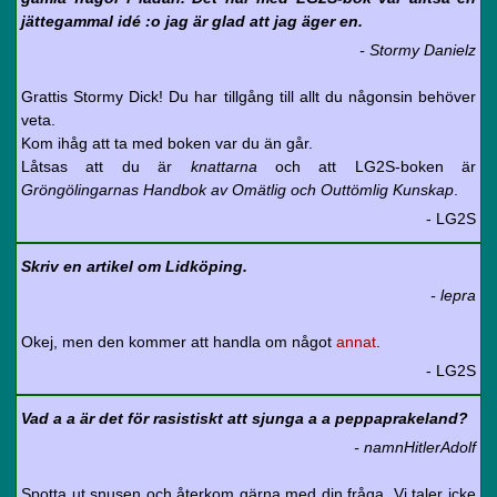
jättegammal idé :o jag är glad att jag äger en.
- Stormy Danielz
Grattis Stormy Dick! Du har tillgång till allt du någonsin behöver
veta.
Kom ihåg att ta med boken var du än går.
Låtsas att du är
knattarna
och att LG2S-boken är
Gröngölingarnas Handbok av Omätlig och Outtömlig Kunskap
.
- LG2S
Skriv en artikel om Lidköping.
- lepra
Okej, men den kommer att handla om något
annat
.
- LG2S
Vad a a är det för rasistiskt att sjunga a a peppaprakeland?
- namnHitlerAdolf
Spotta ut snusen och återkom gärna med din fråga. Vi taler icke