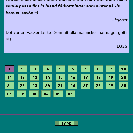
skulle passa fint in bland förkortningar som slutar på -is
bara en tanke =)
- lejonet
Det var en vacker tanke. Som att alla människor har något gott i
sig.
- LG2S
1
2
3
4
5
6
7
8
9
10
11
12
13
14
15
16
17
18
19
20
21
22
23
24
25
26
27
28
29
30
31
32
33
34
35
36
<-
LG2S
->