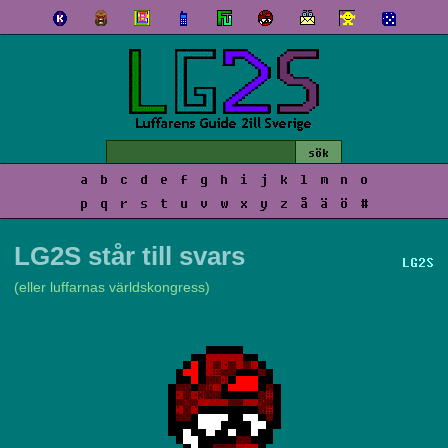
a
b
c
d
e
f
g
h
i
j
k
l
m
n
o
p
q
r
s
t
u
v
w
x
y
z
å
ä
ö
#
LG2S står till svars
LG2S
(eller luffarnas världskongress)