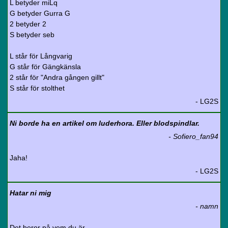
L betyder miLq
G betyder Gurra G
2 betyder 2
S betyder seb
L står för Långvarig
G står för Gängkänsla
2 står för "Andra gången gillt"
S står för stolthet
- LG2S
Ni borde ha en artikel om luderhora. Eller blodspindlar.
- Sofiero_fan94
Jaha!
- LG2S
Hatar ni mig
- namn
Det beror på vem du är.