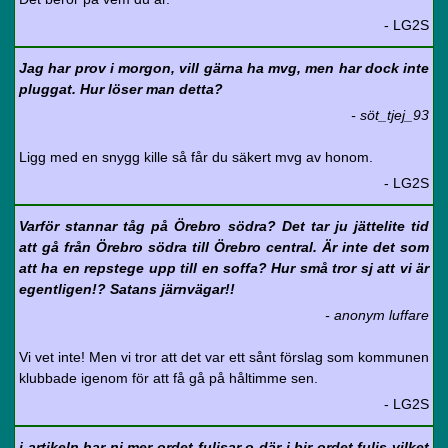
- LG2S
Jag har prov i morgon, vill gärna ha mvg, men har dock inte
pluggat. Hur löser man detta?
- söt_tjej_93
Ligg med en snygg kille så får du säkert mvg av honom.
- LG2S
Varför stannar tåg på Örebro södra? Det tar ju jättelite tid
att gå från Örebro södra till Örebro central. Är inte det som
att ha en repstege upp till en soffa? Hur små tror sj att vi är
egentligen!? Satans järnvägar!!
- anonym luffare
Vi vet inte! Men vi tror att det var ett sånt förslag som kommunen
klubbade igenom för att få gå på håltimme sen.
- LG2S
i artikeln har ni mer ordet fulisar o där i bir ordet fulis vilket