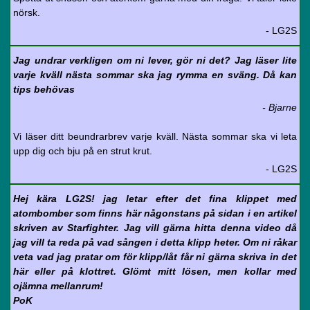
nörsk.
- LG2S
Jag undrar verkligen om ni lever, gör ni det? Jag läser lite
varje kväll nästa sommar ska jag rymma en sväng. Då kan
tips behövas
- Bjarne
Vi läser ditt beundrarbrev varje kväll. Nästa sommar ska vi leta
upp dig och bju på en strut krut.
- LG2S
Hej kära LG2S! jag letar efter det fina klippet med
atombomber som finns här någonstans på sidan i en artikel
skriven av Starfighter. Jag vill gärna hitta denna video då
jag vill ta reda på vad sången i detta klipp heter. Om ni råkar
veta vad jag pratar om för klipp/låt får ni gärna skriva in det
här eller på klottret. Glömt mitt lösen, men kollar med
ojämna mellanrum!
PoK