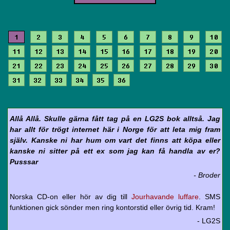
1
2
3
4
5
6
7
8
9
10
11
12
13
14
15
16
17
18
19
20
21
22
23
24
25
26
27
28
29
30
31
32
33
34
35
36
Allå Allå. Skulle gärna fått tag på en LG2S bok alltså. Jag
har allt för trögt internet här i Norge för att leta mig fram
själv. Kanske ni har hum om vart det finns att köpa eller
kanske ni sitter på ett ex som jag kan få handla av er?
Pusssar
- Broder
Norska CD-on eller hör av dig till
Jourhavande luffare
. SMS
funktionen gick sönder men ring kontorstid eller övrig tid. Kram!
- LG2S