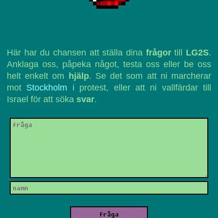
Här har du chansen att ställa dina
frågor
till
LG2S
.
Anklaga oss, påpeka något, testa oss eller be oss
helt enkelt om
hjälp
. Se det som att ni marcherar
mot
Stockholm
i protest, eller att ni vallfärdar till
Israel för att söka
svar
.