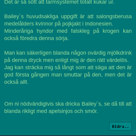
Det är så sött att tarmsystemet totalt kukar ur.
Bailey´s huvudsakliga uppgift är att salongsberusa
medelålders kvinnor på pojkjakt i Indonesien.
Minderåriga hyndor med falskleg på krogen kan
också föredra denna sörja.
Man kan säkerligen blanda någon ovärdig mjölkdrink
på denna dryck men enligt mig är den rätt värdelös.
Jag kan sträcka mig så långt som att säga att den är
god första gången man smuttar på den, men det är
också allt.
Om ni nödvändigtvis ska dricka Bailey´s, se då till att
blanda rikligt med apelsinjos och smör.
Bidra..