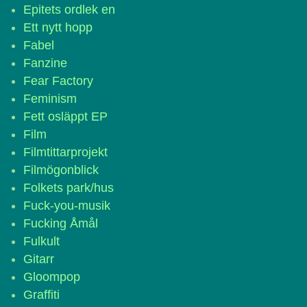
Epitets ordlek en
Ett nytt hopp
Fabel
Fanzine
Fear Factory
Feminism
Fett osläppt EP
Film
Filmtittarprojekt
Filmögonblick
Folkets park/hus
Fuck-you-musik
Fucking Åmål
Fulkult
Gitarr
Gloompop
Graffiti