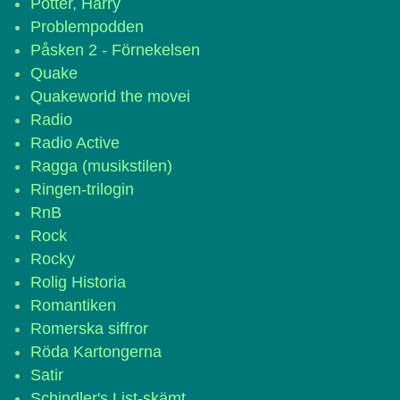
Potter, Harry
Problempodden
Påsken 2 - Förnekelsen
Quake
Quakeworld the movei
Radio
Radio Active
Ragga (musikstilen)
Ringen-trilogin
RnB
Rock
Rocky
Rolig Historia
Romantiken
Romerska siffror
Röda Kartongerna
Satir
Schindler's List-skämt