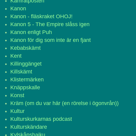
Kamratposten
Kanon
Kanon - fläskraket OHOJ!
Kanon 5 - The Empire slåss igen
Kanon enligt Puh
Kanon för dig som inte är en fjant
Kebabskämt
Kent
Killinggänget
Killskämt
Klistermärken
Knäppskalle
Konst
Kräm (om du var här (en rörelse i ögonvrån))
Kultur
Kulturskurkarnas podcast
Kulturskändare
Kylskåpshaiku