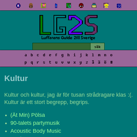
a
b
c
d
e
f
g
h
i
j
k
l
m
n
o
p
q
r
s
t
u
v
w
x
y
z
å
ä
ö
#
Kultur
Kultur och kultur, jag är för tusan strådragare klas :(.
Kultur är ett stort begrepp, begrips.
(Ät Min) Pölsa
90-talets partymusik
Acoustic Body Music