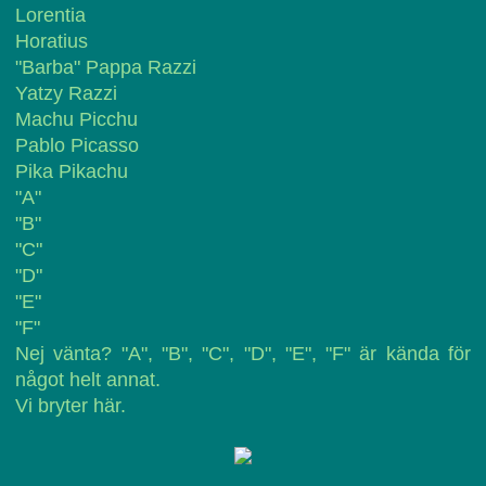
Lorentia
Horatius
"Barba" Pappa Razzi
Yatzy Razzi
Machu Picchu
Pablo Picasso
Pika Pikachu
"A"
"B"
"C"
"D"
"E"
"F"
Nej vänta? "A", "B", "C", "D", "E", "F" är kända för
något helt annat.
Vi bryter här.