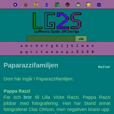
a
b
c
d
e
f
g
h
i
j
k
l
m
n
o
p
q
r
s
t
u
v
w
x
y
z
å
ä
ö
#
Paparazzifamiljen
Kultur
Dom här ingår i Paparazzifamiljen:
Pappa Razzi
Far och
bror
till Lilla Vicke Razzi. Pappa Razzi
jobbar med fotografering. Han har bland annat
fotograferat Clas Ohlson, men negativen brann upp.