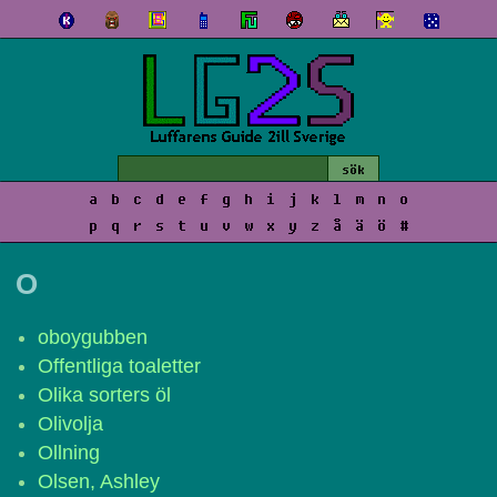
a
b
c
d
e
f
g
h
i
j
k
l
m
n
o
p
q
r
s
t
u
v
w
x
y
z
å
ä
ö
#
O
oboygubben
Offentliga toaletter
Olika sorters öl
Olivolja
Ollning
Olsen, Ashley