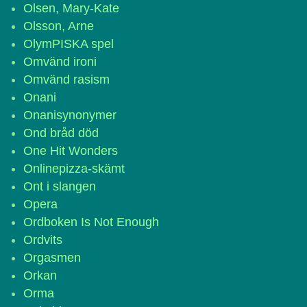
Olsen, Mary-Kate
Olsson, Arne
OlymPISKA spel
Omvänd ironi
Omvänd rasism
Onani
Onanisynonymer
Ond bråd död
One Hit Wonders
Onlinepizza-skämt
Ont i slangen
Opera
Ordboken Is Not Enough
Ordvits
Orgasmen
Orkan
Orma