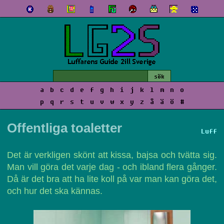
a
b
c
d
e
f
g
h
i
j
k
l
m
n
o
p
q
r
s
t
u
v
w
x
y
z
å
ä
ö
#
Offentliga toaletter
Luff
Det är verkligen skönt att kissa, bajsa och tvätta sig.
Man vill göra det varje dag - och ibland flera gånger.
Då är det bra att ha lite koll på var man kan göra det,
och hur det ska kännas.