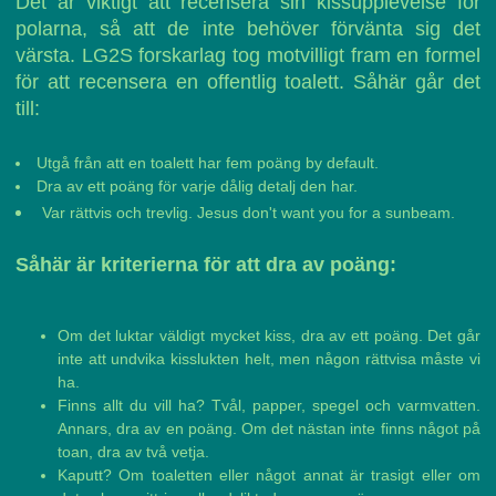
Det är viktigt att recensera sin kissupplevelse för
polarna, så att de inte behöver förvänta sig det
värsta. LG2S forskarlag tog motvilligt fram en formel
för att recensera en offentlig toalett. Såhär går det
till:
Utgå från att en toalett har fem poäng by default.
Dra av ett poäng för varje dålig detalj den har.
Var rättvis och trevlig. Jesus don't want you for a sunbeam.
Såhär är kriterierna för att dra av poäng:
Om det luktar väldigt mycket kiss, dra av ett poäng. Det går
inte att undvika kisslukten helt, men någon rättvisa måste vi
ha.
Finns allt du vill ha? Tvål, papper, spegel och varmvatten.
Annars, dra av en poäng. Om det nästan inte finns något på
toan, dra av två vetja.
Kaputt? Om toaletten eller något annat är trasigt eller om