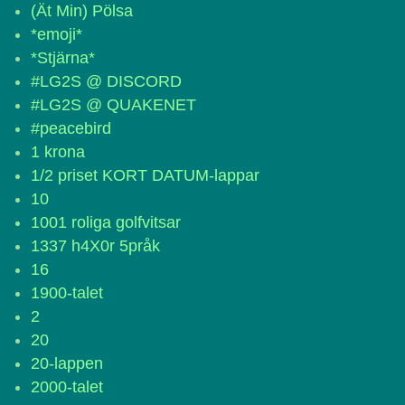
(Ät Min) Pölsa
*emoji*
*Stjärna*
#LG2S @ DISCORD
#LG2S @ QUAKENET
#peacebird
1 krona
1/2 priset KORT DATUM-lappar
10
1001 roliga golfvitsar
1337 h4X0r 5pråk
16
1900-talet
2
20
20-lappen
2000-talet