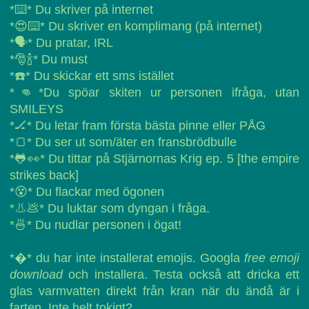
*⌨️* Du skriver på internet
*😍⌨️* Du skriver en komplimang (på internet)
*🗣️* Du pratar, IRL
*🎅🍾* Du must
*☎️* Du skickar ett sms istället
*👊*Du spöar skiten ur personen ifråga, utan
SMILEYS
*🏒* Du letar fram första bästa pinne eller PÅG
*🍞* Du ser ut som/äter en fransbrödbulle
*🐸👀* Du tittar på Stjärnornas Krig ep. 5 [the empire
strikes back]
*😵* Du flackar med ögonen
*👃💩* Du luktar som dyngan i fråga.
*🍜* Du nudlar personen i ögat!
*�* du har inte installerat emojis. Googla
free emoji
download
och installera. Testa också att dricka ett
glas varmvatten direkt från kran när du ändå är i
farten. Inte helt tokigt?