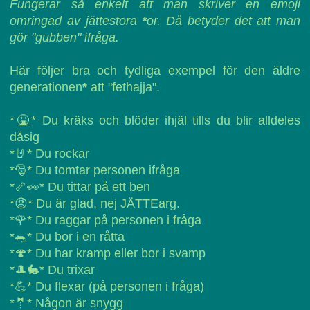
Fungerar så enkelt att man skriver en emoji
omringad av jättestora
*
or. Då betyder det att man
gör "gubben" ifråga.
Här följer bra och tydliga exempel för den äldre
generationen
*
att "fethajja".
*🤮* Du kräks och blöder ihjäl tills du blir alldeles
dåsig
*🤘* Du rockar
*🎅* Du tomtar personen ifråga
*🦴👀* Du tittar på ett ben
*😡* Du är glad, nej JÄTTEarg.
*🌹* Du raggar på personen i fråga
*🐀* Du bor i en råtta
*🍄* Du har kramp eller bor i svamp
*🎩🐇* Du trixar
*💪* Du flexar (på personen i fråga)
*🤵* Någon är snygg