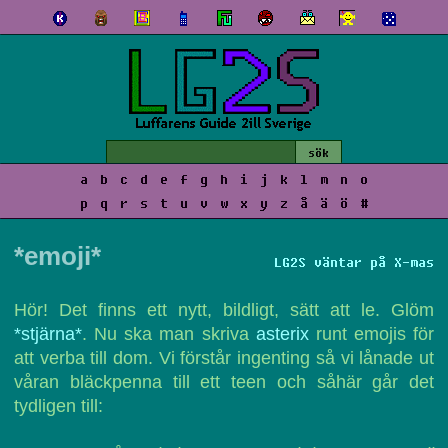
a
b
c
d
e
f
g
h
i
j
k
l
m
n
o
p
q
r
s
t
u
v
w
x
y
z
å
ä
ö
#
*emoji*
LG2S väntar på X-mas
Hör! Det finns ett nytt, bildligt, sätt att le. Glöm
*stjärna*
. Nu ska man skriva
asterix
runt emojis för
att verba till dom. Vi förstår ingenting så vi lånade ut
våran bläckpenna till ett teen och såhär går det
tydligen till: