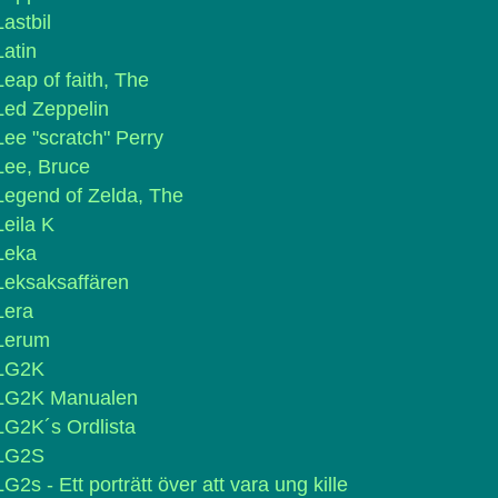
Lastbil
Latin
Leap of faith, The
Led Zeppelin
Lee "scratch" Perry
Lee, Bruce
Legend of Zelda, The
Leila K
Leka
Leksaksaffären
Lera
Lerum
LG2K
LG2K Manualen
LG2K´s Ordlista
LG2S
LG2s - Ett porträtt över att vara ung kille