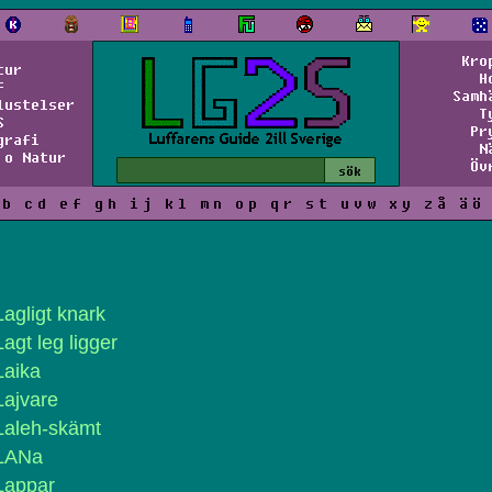
Kro
tur
H
f
Samh
lustelser
T
S
Pr
grafi
N
 o Natur
Öv
b
c
d
e
f
g
h
i
j
k
l
m
n
o
p
q
r
s
t
u
v
w
x
y
z
å
ä
ö
Lagligt knark
Lagt leg ligger
Laika
Lajvare
Laleh-skämt
LANa
Lappar