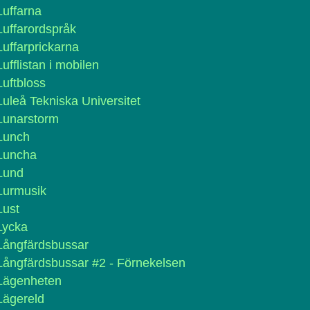
Luffarna
Luffarordspråk
Luffarprickarna
Lufflistan i mobilen
Luftbloss
Luleå Tekniska Universitet
Lunarstorm
Lunch
Luncha
Lund
Lurmusik
Lust
Lycka
Långfärdsbussar
Långfärdsbussar #2 - Förnekelsen
Lägenheten
Lägereld