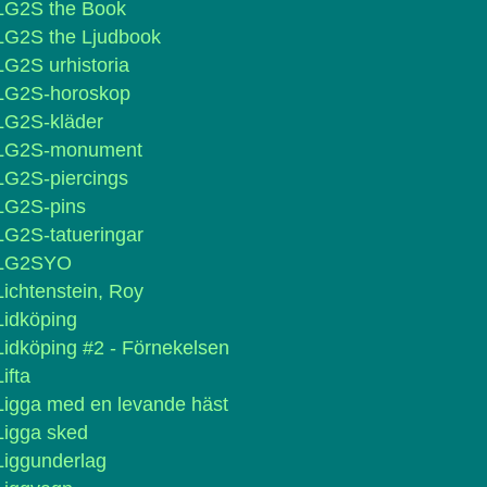
LG2S the Book
LG2S the Ljudbook
LG2S urhistoria
LG2S-horoskop
LG2S-kläder
LG2S-monument
LG2S-piercings
LG2S-pins
LG2S-tatueringar
LG2SYO
Lichtenstein, Roy
Lidköping
Lidköping #2 - Förnekelsen
Lifta
Ligga med en levande häst
Ligga sked
Liggunderlag