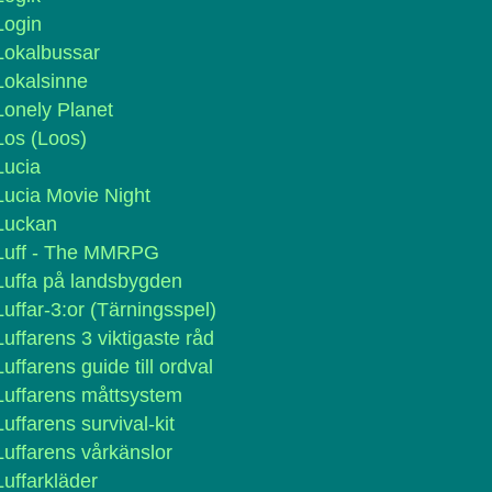
Login
Lokalbussar
Lokalsinne
Lonely Planet
Los (Loos)
Lucia
Lucia Movie Night
Luckan
Luff - The MMRPG
Luffa på landsbygden
Luffar-3:or (Tärningsspel)
Luffarens 3 viktigaste råd
Luffarens guide till ordval
Luffarens måttsystem
Luffarens survival-kit
Luffarens vårkänslor
Luffarkläder