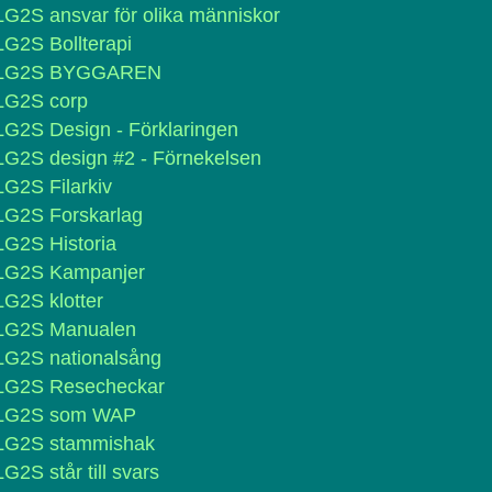
LG2S ansvar för olika människor
LG2S Bollterapi
LG2S BYGGAREN
LG2S corp
LG2S Design - Förklaringen
LG2S design #2 - Förnekelsen
LG2S Filarkiv
LG2S Forskarlag
LG2S Historia
LG2S Kampanjer
LG2S klotter
LG2S Manualen
LG2S nationalsång
LG2S Resecheckar
LG2S som WAP
LG2S stammishak
LG2S står till svars