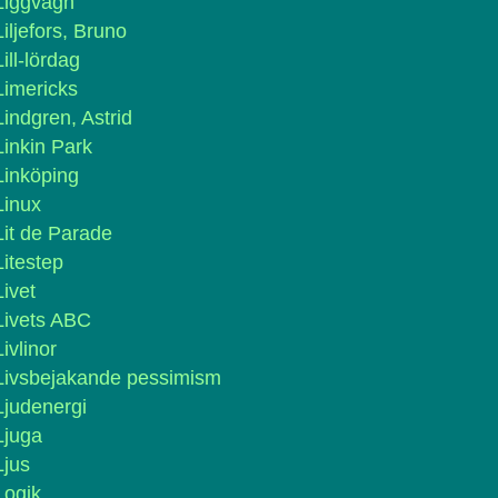
Liggvagn
Liljefors, Bruno
Lill-lördag
Limericks
Lindgren, Astrid
Linkin Park
Linköping
Linux
Lit de Parade
Litestep
Livet
Livets ABC
Livlinor
Livsbejakande pessimism
Ljudenergi
Ljuga
Ljus
Logik