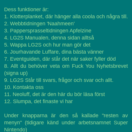
Dess funktioner är:
1. Klotterplanket, där hänger alla coola och några till.
2. Webbtidningen 'Naahmeen'
3. Pappersprasseltidningen Apfelzine
4. LG2S Manualen, denna sidan alltså
5. Wappa LG2S och hur man gör det
6. Jourhavande Luffare, dina bästa vänner
7. Eventguiden, där står det när saker fyller död
8. Allt du behöver veta om Fuck You Nyhetsbrevet
(signa up)
9. LG2S Står till svars, frågor och svar och allt.
10. Kontakta oss
11. Neoluff, det är den här du bör läsa först
12. Slumpa, det finaste vi har
Under knapparna är den så kallade "resten av
menyn" (tidigare känd under arbetsnamnet Super
Nintendo)