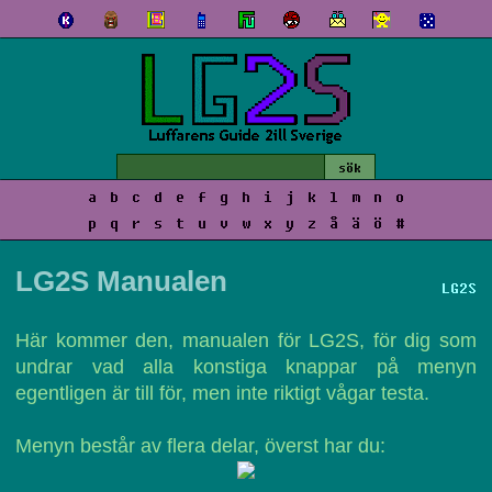
a
b
c
d
e
f
g
h
i
j
k
l
m
n
o
p
q
r
s
t
u
v
w
x
y
z
å
ä
ö
#
LG2S Manualen
LG2S
Här kommer den, manualen för LG2S, för dig som
undrar vad alla konstiga knappar på menyn
egentligen är till för, men inte riktigt vågar testa.
Menyn består av flera delar, överst har du: