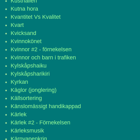
Kusthallen
Kutna hora
Kvantitet Vs Kvalitet
Kvart
Kvicksand
Kvinnokönet
Kvinnor #2 - förnekelsen
Kvinnor och barn i trafiken
Kylskåpshaiku
Kylskåpsharikiri
Kyrkan
Käglor (jonglering)
Källsortering
Känslomässigt handikappad
Kärlek
Kärlek #2 - Förnekelsen
Kärleksmusik
Kärnvapenkrig