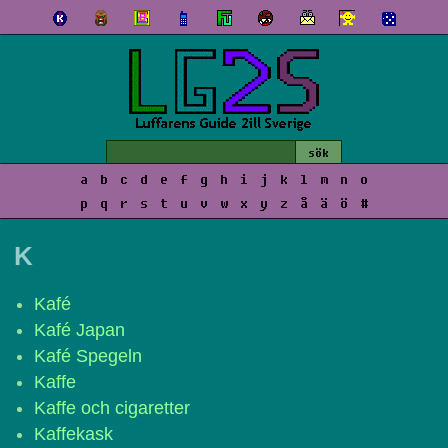
a
b
c
d
e
f
g
h
i
j
k
l
m
n
o
p
q
r
s
t
u
v
w
x
y
z
å
ä
ö
#
K
Kafé
Kafé Japan
Kafé Spegeln
Kaffe
Kaffe och cigaretter
Kaffekask