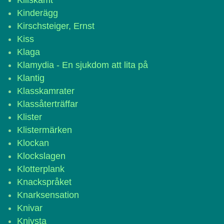
Killskämt
Kinderägg
Kirschsteiger, Ernst
Kiss
Klaga
Klamydia - En sjukdom att lita på
Klantig
Klasskamrater
Klassåterträffar
Klister
Klistermärken
Klockan
Klockslagen
Klotterplank
Knackspråket
Knarksensation
Knivar
Knivsta