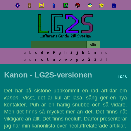
a
b
c
d
e
f
g
h
i
j
k
l
m
n
o
p
q
r
s
t
u
v
w
x
y
z
å
ä
ö
#
Kanon - LG2S-versionen
LG2S
Det har på sistone uppkommit en rad artiklar om
kanon
. Visst, det är kul att läsa, sång ger en nya
kontakter, Puh är en härlig snubbe och så vidare.
Men det finns så mycket mer än det. Det finns nåt
viktigare än allt. Det finns neoluff. Därför presenterar
jag här min kanonlista över neoluffrelaterade artiklar.