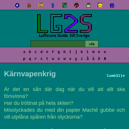
a
b
c
d
e
f
g
h
i
j
k
l
m
n
o
p
q
r
s
t
u
v
w
x
y
z
å
ä
ö
#
Kärnvapenkrig
Samhälle
Är det en sån där dag när du vill att allt ska
försvinna?
Har du tröttnat på hela skiten?
Misslyckades du med din papier Maché gubbe och
vill utplåna spåren från olyckorna?