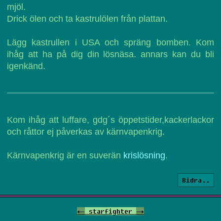
mjöl.
Drick ölen och ta kastrulölen från plattan.
Lägg kastrullen i USA och spräng bomben. Kom
ihåg att ha på dig din lösnäsa. annars kan du bli
igenkänd.
Kom ihåg att luffare, gdg´s öppetstider,kackerlackor
och råttor ej påverkas av kärnvapenkrig.
Kärnvapenkrig är en suverän
krislösning
.
Bidra..
<-
starfighter
->