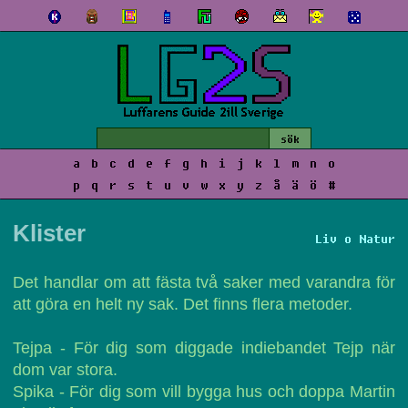
a
b
c
d
e
f
g
h
i
j
k
l
m
n
o
p
q
r
s
t
u
v
w
x
y
z
å
ä
ö
#
Klister
Liv o Natur
Det handlar om att fästa två saker med varandra för
att göra en helt ny sak. Det finns flera metoder.
Tejpa - För dig som diggade indiebandet Tejp när
dom var stora.
Spika - För dig som vill bygga hus och doppa Martin