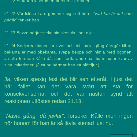
21.22 Smurfan låser in en person i skrubben.
21.22 Vårdslöse Lars gömmer sig i ett hörn,
"vad fan är det som
pågår"
tänker han.
21.23 Bozze börjar steka sin skosula i het olja.
21.24 Kedjereaktionen är över och ditt balla gäng återgår till att
bekanta er med obekanta, svepa beppa och himla med ögonen.
Ja alla förutom Kålle då, som fortfarande har tio minuter kvar av
sina imitationer. (Just nu härmar han ett blötdjur.)
Ja, vilken spexig fest det blir sen efteråt. I just det
här fallet kan det vara svårt att stå för
konsekvenserna, och det var nästan synd att
reaktionen utlöstes redan 21.18.
"Nästa gång, då jävlar"
, försöker Kålle men ingen
hör honom för han är så jävla stenad just nu.