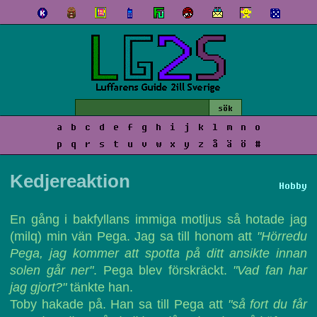
a
b
c
d
e
f
g
h
i
j
k
l
m
n
o
p
q
r
s
t
u
v
w
x
y
z
å
ä
ö
#
Kedjereaktion
Hobby
En gång i bakfyllans immiga motljus så hotade jag
(milq) min vän Pega. Jag sa till honom att
"Hörredu
Pega, jag kommer att spotta på ditt ansikte innan
solen går ner"
. Pega blev förskräckt.
"Vad fan har
jag gjort?"
tänkte han.
Toby hakade på. Han sa till Pega att
"så fort du får