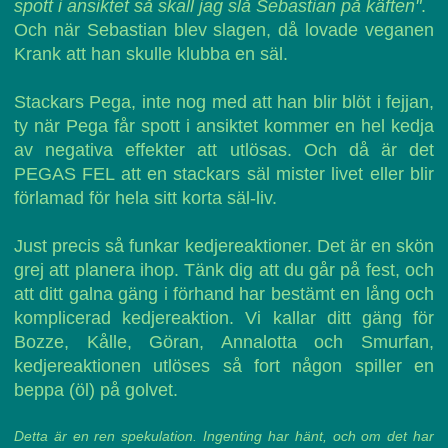
spott i ansiktet så skall jag slå Sebastian på käften"
.
Och när Sebastian blev slagen, då lovade veganen
Krank att han skulle klubba en säl.
Stackars Pega, inte nog med att han blir blöt i fejjan,
ty när Pega får spott i ansiktet kommer en hel kedja
av negativa effekter att utlösas. Och då är det
PEGAS FEL att en stackars säl mister livet eller blir
förlamad för hela sitt korta säl-liv.
Just precis så funkar kedjereaktioner. Det är en skön
grej att planera ihop. Tänk dig att du går på fest, och
att ditt galna gäng i förhand har bestämt en lång och
komplicerad kedjereaktion. Vi kallar ditt gäng för
Bozze, Kålle, Göran, Annalotta och Smurfan,
kedjereaktionen utlöses så fort någon spiller en
beppa (öl) på golvet.
Detta är en ren spekulation. Ingenting har hänt, och om det har