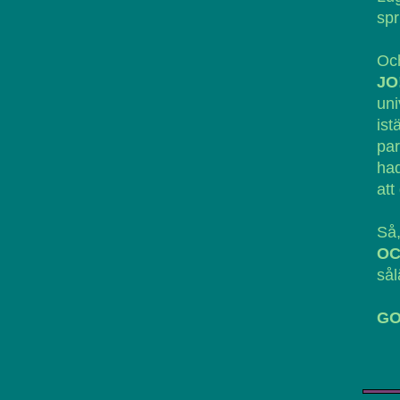
spr
Och
JO
un
ist
par
had
att
Så,
O
sål
GO