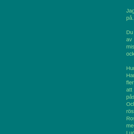
Jag
på.
Du 
av
mis
ock
Hur
Han
fle
at
på
Och
rös
Ros
med
Lu