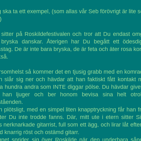
 ska ta ett exempel, (som allas vår Seb förövrigt är lite s
)
sitter på Roskildefestivalen och tror att Du endast o
 bryska danskar. Återigen har Du begått ett ödesdig
stag. De är inte bara bryska, de är feta och äter rosa ko
så.
somhelst så kommer det en tjusig grabb med en komra
 slår sig ner och hävdar att han faktiskt fått kontakt
ra hundra andra som INTE diggar pölse. Du hävdar give
t han ljuger och ber honom bevisa sina helt otrol
ståenden.
 plötsligt, med en simpel liten knapptryckning får han 
ter Du inte trodde fanns. Där, mitt ute i etern sitter S
 nerknarkade gitarrist, full som ett ägg, och lirar låt efter
 knarrig röst och ostämd gitarr.
gnet sprider sig över Roskilde när den underbara sån