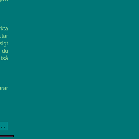
kta
tar
sigt
h du
ltså
arar
a..