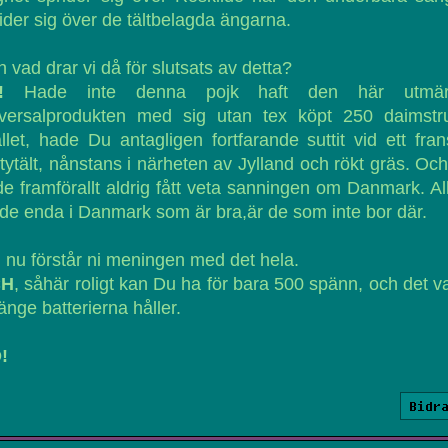
ider sig över de tältbelagda ängarna.
 vad drar vi då för slutsats av detta?
!
Hade inte denna pojk haft den här utmär
iversalprodukten med sig utan tex köpt 250 daimstru
ället, hade Du antagligen fortfarande suttit vid ett fran
tytält, nånstans i närheten av Jylland och rökt gräs. Oc
e framförallt aldrig fått veta sanningen om Danmark. Al
 de enda i Danmark som är bra,är de som inte bor där.
 nu förstår ni meningen med det hela.
CH
, såhär roligt kan Du ha för bara 500 spänn, och det v
änge batterierna håller.
!
Bidr