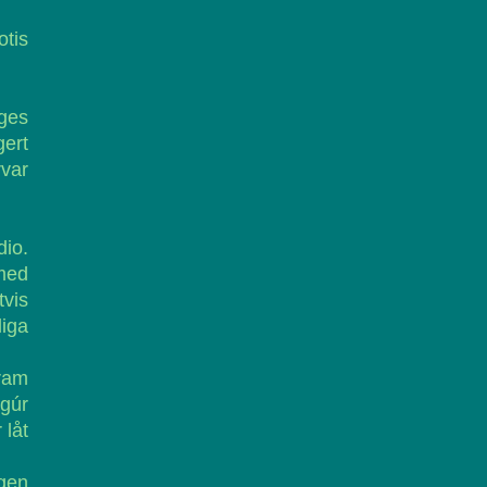
otis
mges
ert
rvar
dio.
 med
tvis
iga
fram
igúr
 låt
gen