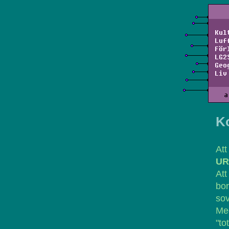
Kul
Luf
För
LG2
Geo
Liv
a
K
At
UR
Att
bor
so
Med
"to