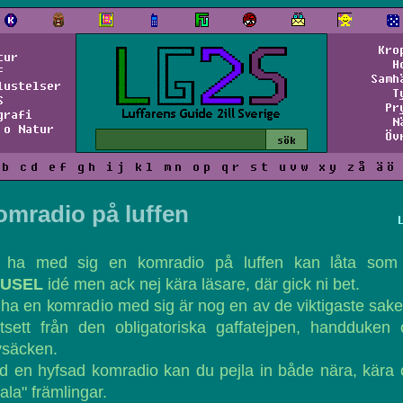
Kro
tur
H
f
Samh
lustelser
T
S
Pr
grafi
N
 o Natur
Öv
b
c
d
e
f
g
h
i
j
k
l
m
n
o
p
q
r
s
t
u
v
w
x
y
z
å
ä
ö
omradio på luffen
t ha med sig en komradio på luffen kan låta som
USEL
idé men ack nej kära läsare, där gick ni bet.
 ha en komradio med sig är nog en av de viktigaste sak
tsett från den obligatoriska gaffatejpen, handduken
vsäcken.
 en hyfsad komradio kan du pejla in både nära, kära
tala" främlingar.