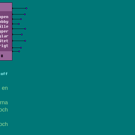
ppen
obby
älle
yper
ylar
ätet
rigt
#
Luff
 en
erna
 och
 och