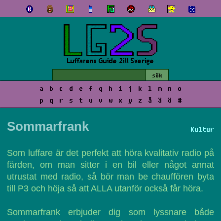
a
b
c
d
e
f
g
h
i
j
k
l
m
n
o
p
q
r
s
t
u
v
w
x
y
z
å
ä
ö
#
Sommarfrank
Kultur
Som luffare är det perfekt att höra kvalitativ radio på
färden, om man sitter i en bil eller något annat
utrustat med radio, så bör man be chauffören byta
till P3 och höja så att ALLA utanför också får höra.
Sommarfrank erbjuder dig som lyssnare både