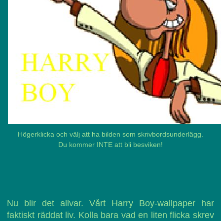
Högerklicka och välj att ha bilden som skrivbordsunderlägg.
Du kommer INTE att bli besviken!
Nu blir det allvar. Vårt Harry Boy-wallpaper har
faktiskt räddat liv. Kolla bara vad en liten flicka skrev