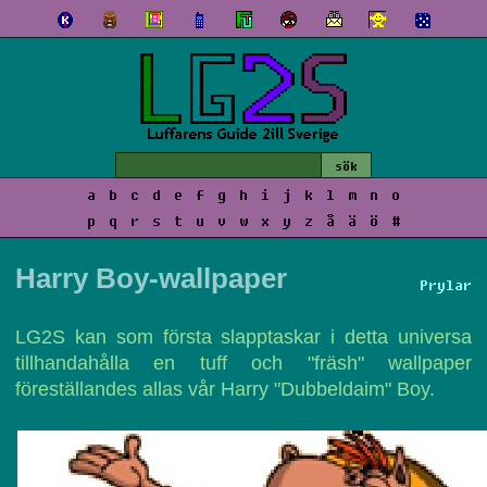
a
b
c
d
e
f
g
h
i
j
k
l
m
n
o
p
q
r
s
t
u
v
w
x
y
z
å
ä
ö
#
Harry Boy-wallpaper
Prylar
LG2S kan som första slapptaskar i detta universa
tillhandahålla en tuff och "fräsh" wallpaper
föreställandes allas vår Harry "Dubbeldaim" Boy.