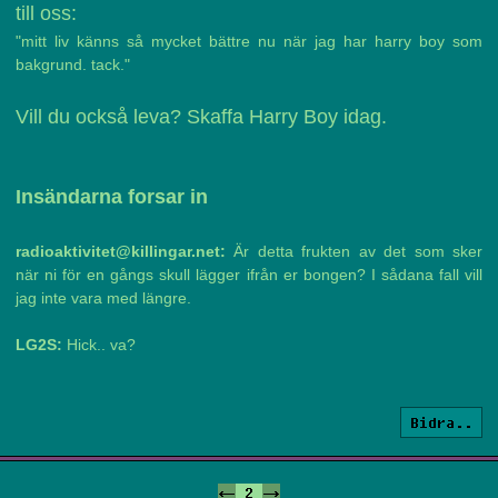
till oss:
"mitt liv känns så mycket bättre nu när jag har harry boy som
bakgrund. tack."
Vill du också leva? Skaffa Harry Boy idag.
Insändarna forsar in
radioaktivitet@killingar.net:
Är detta frukten av det som sker
när ni för en gångs skull lägger ifrån er bongen? I sådana fall vill
jag inte vara med längre.
LG2S:
Hick.. va?
Bidra..
<-
2
->