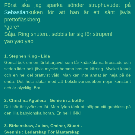
Först ska jag sparka sönder struphuvudet på
Sebastian
kuken för att han är ett sånt jävla
prettofläskberg.
*göre*
Såja. Ring snuten.. sebbis tar sig för strupen!
yao yao yao
1. Stephen King - Lida
Genial bok om en författarjävel som får knäskålarna krossade och
sedan lider helt jävla mycket hemma hos en kärring. Mycket knark
och en hel del orättvist våld. Man kan inte annat än heja på de
onda. Det hela slutar med att bokskrivarsnubben nojar konstant
och är olycklig. Bra!
2. Christina Aguilera - Genie in a bottle
Det här är tyvärr en låt. Men fyfan tänk att släppa vitt gubbkiss på
den lilla babylonska horan. En hel HINK!
3. Birkenshaw, Julian, Crainer, Stuart -
Svennis : Ledarskap För Mästarskap