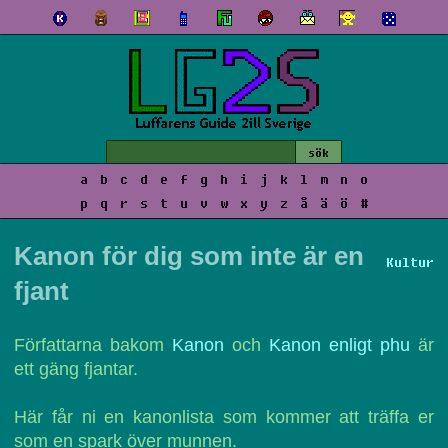
a
b
c
d
e
f
g
h
i
j
k
l
m
n
o
p
q
r
s
t
u
v
w
x
y
z
å
ä
ö
#
Kanon för dig som inte är en
Kultur
fjant
Författarna bakom
Kanon
och
Kanon enligt phu
är
ett gäng fjantar.
Här får ni en kanonlista som kommer att träffa er
som en spark över munnen.