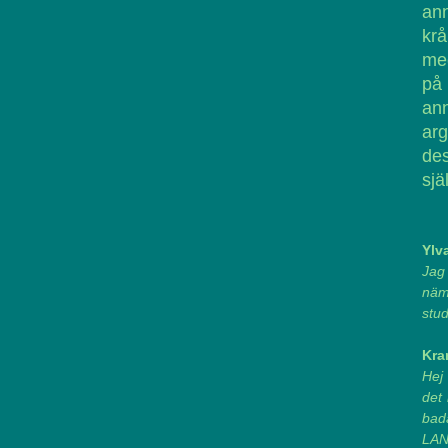
ann
krå
med
på 
ann
arg
des
sjä
Ylv
Jag 
näm
stu
Kra
Hej 
det 
bad
LAN