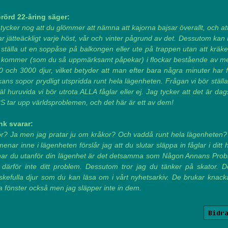
rörd 22-åring säger:
tycker nog att du glömmer att nämna att kajorna bajsar överallt, och at
ar jätteäckligt varje höst, vår och vinter pågrund av det. Dessutom ka
 ställa ut en soppåse på balkongen eller ute på trappen utan att kräken
r kommer (som du så uppmärksamt påpekar) i flockar bestående av me
 och 3000 djur, vilket betyder att man efter bara några minuter har 
ans sopor prydligt utspridda runt hela lägenheten. Frågan vi bör ställ
äl huruvida vi bör utrota ALLA fåglar eller ej. Jag tycker att det är dag
S tar upp världsproblemen, och det här är ett av dem!
nk svarar:
or? Ja men jag pratar ju om kråkor? Och vaddå runt hela lägenheten
enar inne i lägenheten förslår jag att du slutar släppa in fåglar i ditt
ar du utanför din lägenhet är det detsamma som Någon Annans Prob
 därför inte ditt problem. Dessutom tror jag du tänker på skator. D
skefulla djur som du kan läsa om i vårt nyhetsarkiv. De brukar knack
 fönster också men jag släpper inte in dem.
Bidr