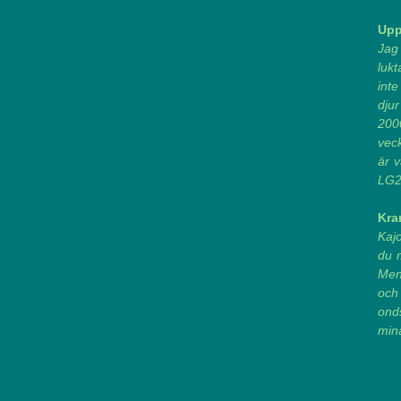
Upp
Jag 
lukt
inte
dju
2000
veck
är v
LG2
Kra
Kaj
du m
Men
och
ond
mina