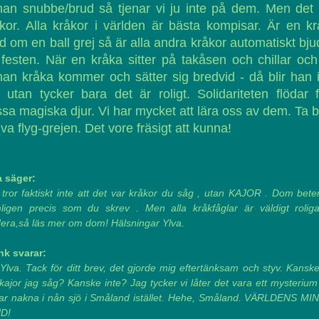
an snubbe/brud så tjenar vi ju inte på dem. Men det
kor. Alla kråkor i världen är bästa kompisar. Är en k
 om en ball grej så är alla andra kråkor automatiskt bj
festen. När en kråka sitter på takåsen och chillar oc
an kråka kommer och sätter sig bredvid - då blir han 
 utan tycker bara det är roligt. Solidariteten flödar 
sa magiska djur. Vi har mycket att lära oss av dem. Ta 
lva flyg-grejen. Det vore fräsigt att kunna!
a säger:
tror faktiskt inte att det var kråkor du såg , utan KAJOR . Dom bete
ligen precis som du skrev . Men alla kråkfåglar är väldigt roliga
dera,så läs mer om dom! Hälsningar Ylva.
nk svarar:
Ylva. Tack för ditt brev, det gjorde mig eftertänksam och styv. Kansk
kajor jag såg? Kanske inte? Jag tycker vi låter det vara ett mysteriu
ar nakna i nån sjö i Småland istället. Hehe, Småland. VÄRLDENS MI
D!