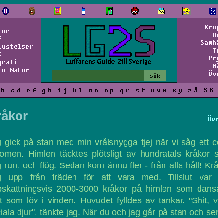
Kro
tur
H
f
Samh
lustelser
T
S
Pr
grafi
N
 o Natur
Öv
b
c
d
e
f
g
h
i
j
k
l
m
n
o
p
q
r
s
t
u
v
w
x
y
z
å
ä
ö
råkor
Öv
 gick på stan med min vrålsnygga tjej när vi såg ett c
omen. Himlen täcktes plötsligt av hundratals kråkor
g runt och flög. Sedan kom ännu fler - från alla håll! Kr
ög upp från träden för att vara med. Tillslut var 
pskattningsvis 2000-3000 kråkor på himlen som dans
t som löv i vinden. Huvudet fylldes av tankar. "Shit, v
iala djur", tänkte jag. När du och jag går på stan och se