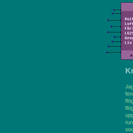
Kul
Luf
För
LG2
Geo
Liv
a
K
Jag
fen
flö
fl
up
run
soc