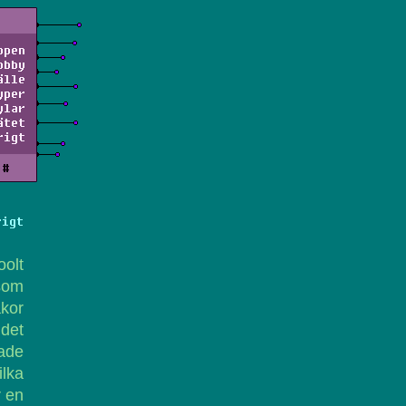
ppen
obby
älle
yper
ylar
ätet
rigt
#
rigt
oolt
 som
åkor
det
ade
ilka
r en