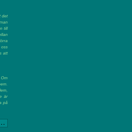
t det
n man
 till
llan
förra
a oss
s att
? Om
 hem.
lem,
e är
a på
a..