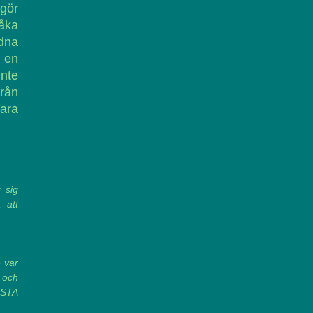
 gör
råka
udna
h en
inte
från
bara
r sig
 att
e var
m och
NSTA