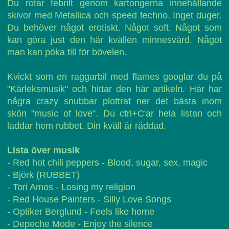
Du rotar febrilt genom kartongerna innehållande
skivor med Metallica och speed techno. Inget duger.
Du behöver något erotiskt. Något soft. Något som
kan göra just den här kvällen minnesvärd. Något
man kan pöka till för bövelen.
Kvickt som en raggarbil med flames googlar du på
"Kärleksmusik" och hittar den här artikeln. Här har
några crazy snubbar plottrat ner det bästa inom
skön "music of love". Du ctrl+C'ar hela listan och
laddar hem rubbet. Din kväll är räddad.
Lista över musik
- Red hot chili peppers - Blood, sugar, sex, magic
- Björk (RUBBET)
- Tori Amos - Losing my religion
- Red House Painters - Silly Love Songs
- Optiker Berglund - Feels like home
- Depeche Mode - Enjoy the silence