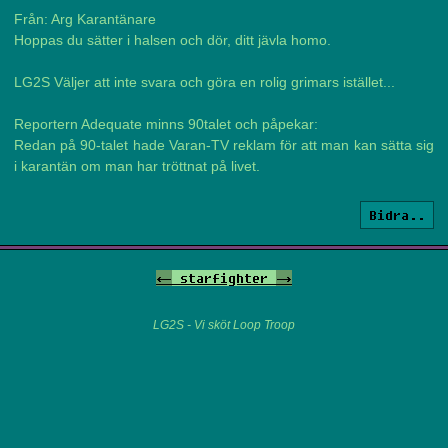
Från: Arg Karantänare
Hoppas du sätter i halsen och dör, ditt jävla homo.
LG2S Väljer att inte svara och göra en rolig grimars istället...
Reportern Adequate minns 90talet och påpekar:
Redan på 90-talet hade Varan-TV reklam för att man kan sätta sig
i karantän om man har tröttnat på livet.
Bidra..
<-
starfighter
->
LG2S - Vi sköt Loop Troop