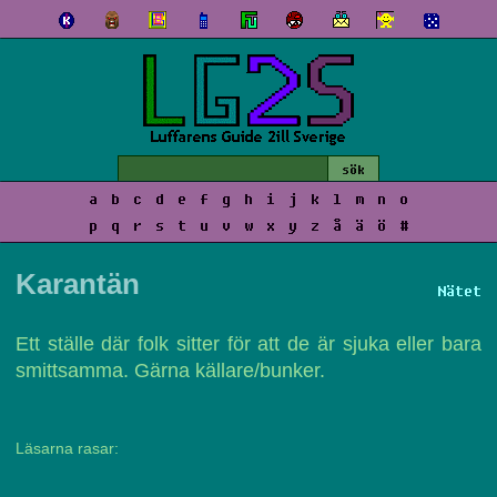
a
b
c
d
e
f
g
h
i
j
k
l
m
n
o
p
q
r
s
t
u
v
w
x
y
z
å
ä
ö
#
Karantän
Nätet
Ett ställe där folk sitter för att de är sjuka eller bara
smittsamma. Gärna källare/bunker.
Läsarna rasar: