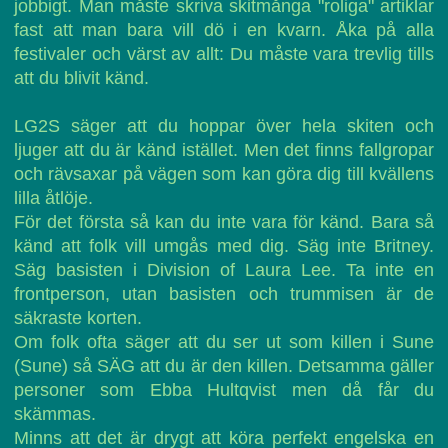
jobbigt. Man måste skriva skitmånga "roliga" artiklar
fast att man bara vill dö i en kvarn. Åka på alla
festivaler och värst av allt: Du måste vara trevlig tills
att du blivit känd.
LG2S säger att du hoppar över hela skiten och
ljuger att du är känd istället. Men det finns fallgropar
och rävsaxar på vägen som kan göra dig till kvällens
lilla åtlöje.
För det första så kan du inte vara för känd. Bara så
känd att folk vill umgås med dig. Säg inte Britney.
Säg basisten i Division of Laura Lee. Ta inte en
frontperson, utan basisten och trummisen är de
säkraste korten.
Om folk ofta säger att du ser ut som killen i Sune
(Sune) så SÄG att du är den killen. Detsamma gäller
personer som Ebba Hultqvist men då får du
skämmas.
Minns att det är drygt att köra perfekt engelska en