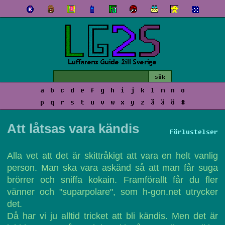
a
b
c
d
e
f
g
h
i
j
k
l
m
n
o
p
q
r
s
t
u
v
w
x
y
z
å
ä
ö
#
Att låtsas vara kändis
Förlustelser
Alla vet att det är skittråkigt att vara en helt vanlig
person. Man ska vara askänd så att man får suga
brörrer och sniffa kokain. Framförallt får du fler
vänner och "suparpolare", som h-gon.net utrycker
det.
Då har vi ju alltid tricket att bli kändis. Men det är