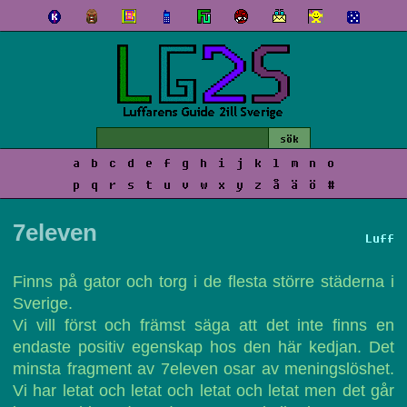
a
b
c
d
e
f
g
h
i
j
k
l
m
n
o
p
q
r
s
t
u
v
w
x
y
z
å
ä
ö
#
7eleven
Luff
Finns på gator och torg i de flesta större städerna i
Sverige.
Vi vill först och främst säga att det inte finns en
endaste positiv egenskap hos den här kedjan. Det
minsta fragment av 7eleven osar av meningslöshet.
Vi har letat och letat och letat och letat men det går