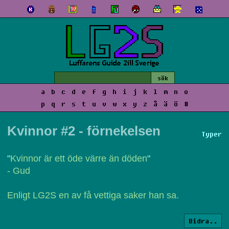
a
b
c
d
e
f
g
h
i
j
k
l
m
n
o
p
q
r
s
t
u
v
w
x
y
z
å
ä
ö
#
Kvinnor #2 - förnekelsen
Typer
"
Kvinnor är ett öde värre än döden
"
- Gud
Enligt LG2S en av få vettiga saker han sa.
Bidra..