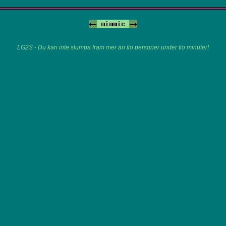
<-
mimmic
->
LG2S - Du kan inte slumpa fram mer än tio personer under tio minuter!