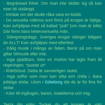
- Begränsad frihet. Om man inte sköter sig så kan
man bli utslängd.
- Inträde om det skulle råka vara en klubb.
- De sexuella rollerna som finns på krogen är löjliga.
Kan avhjälpas med så kallad "pub" (om man är kille)
Där finns bara heterosexuella män.
- Stängningsdags. Sveriges krogar stänger tidigare
än ALLT! Kan avhjälpas med efterfest.
- Dålig musik i många av fallen. Beror på om man
gillar hitmusik eller inte.
- Inga spädbarn. Men en motion har lagts fram till
regeringen. *pustar ut*
- Rökförbud. Detta är sannerligen slutet.
- Inga soffor som man kan sitta och chilla i. Bara
jobbiga stolar. Utom i
Göteborg
där de är för fina för
stolar.
- Köer till ingången, baren, toaletterna och mig.
Testa dig själv: Tycker du att krogen är värt