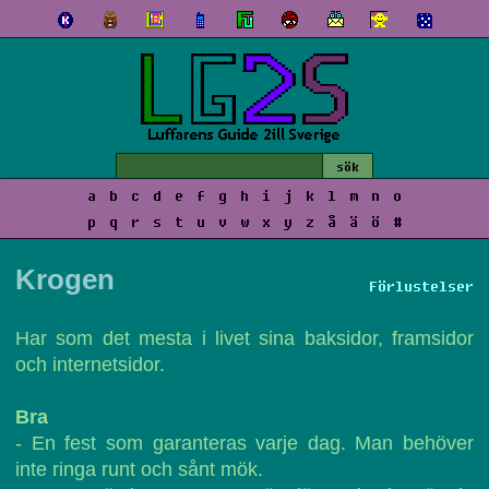
a
b
c
d
e
f
g
h
i
j
k
l
m
n
o
p
q
r
s
t
u
v
w
x
y
z
å
ä
ö
#
Krogen
Förlustelser
Har som det mesta i livet sina baksidor, framsidor
och internetsidor.
Bra
- En fest som garanteras varje dag. Man behöver
inte ringa runt och sånt mök.