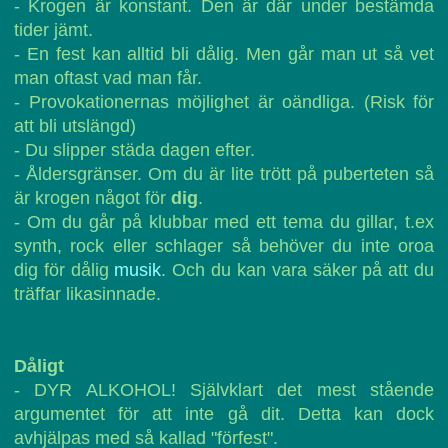
- Krogen är konstant. Den är där under bestämda
tider jämt.
- En fest kan alltid bli dålig. Men går man ut så vet
man oftast vad man får.
- Provokationernas möjlighet är oändliga. (Risk för
att bli utslängd)
- Du slipper städa dagen efter.
- Åldersgränser. Om du är lite trött på puberteten så
är krogen något för
dig
.
- Om du går på klubbar med ett tema du gillar, t.ex
synth, rock eller schlager så behöver du inte oroa
dig för dålig
musik
. Och du kan vara säker på att du
träffar likasinnade.
Dåligt
- DYR ALKOHOL! Självklart det mest stående
argumentet för att inte gå dit. Detta kan dock
avhjälpas med så kallad "förfest".