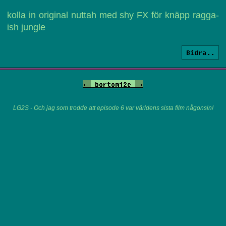
kolla in original nuttah med shy FX för knäpp ragga-
ish jungle
Bidra..
<-
bortom12e
->
LG2S - Och jag som trodde att episode 6 var världens sista film någonsin!