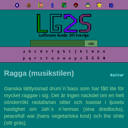
a
b
c
d
e
f
g
h
i
j
k
l
m
n
o
p
q
r
s
t
u
v
w
x
y
z
å
ä
ö
#
Ragga (musikstilen)
Kultur
Ganska lättlyssnad drum´n´bass som har fått lite för
mycket raggae i sig. Det är ingen nackdel om en helt
sönderrökt rastafarian sitter och toastar i ljusets
hastighet om Jah´s n´tennas (sina dredlocks),
peacefull wai (hans vegetariska kost) och the shite
(sitt gräs).