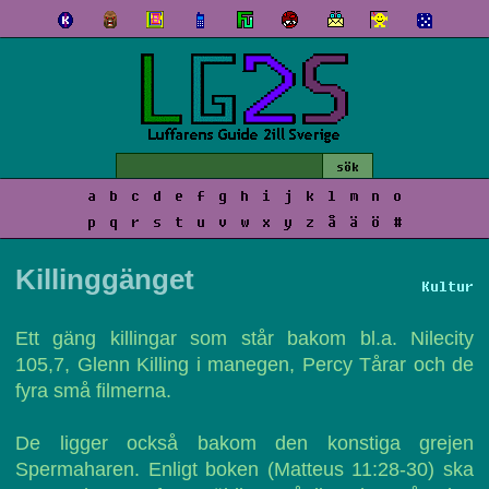
a
b
c
d
e
f
g
h
i
j
k
l
m
n
o
p
q
r
s
t
u
v
w
x
y
z
å
ä
ö
#
Killinggänget
Kultur
Ett gäng killingar som står bakom bl.a. Nilecity
105,7, Glenn Killing i manegen, Percy Tårar och de
fyra små filmerna.
De ligger också bakom den konstiga grejen
Spermaharen. Enligt boken (Matteus 11:28-30) ska