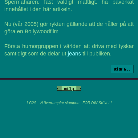
Spermaharen, fast väldigt måttligt, ha påverkat
innehållet i den här artikeln.
Nu (vår 2005) gör rykten gällande att de håller på att
göra en Bollywoodfilm.
Första humorgruppen i världen att driva med tyskar
samtidigt som de delar ut
jeans
till publiken.
Bidra..
<-
milq
->
LG2S - Vi överrumplar slumpen - FÖR DIN SKULL!