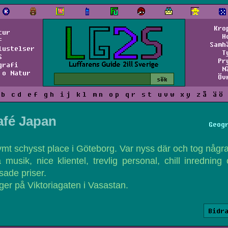
Kro
tur
H
f
Samh
lustelser
T
S
Pr
grafi
N
 o Natur
Öv
b
c
d
e
f
g
h
i
j
k
l
m
n
o
p
q
r
s
t
u
v
w
x
y
z
å
ä
ö
afé Japan
Geog
mt schysst place i Göteborg. Var nyss där och tog några
 musik, nice klientel, trevlig personal, chill inredning
sade priser.
ger på Viktoriagaten i Vasastan.
Bidr