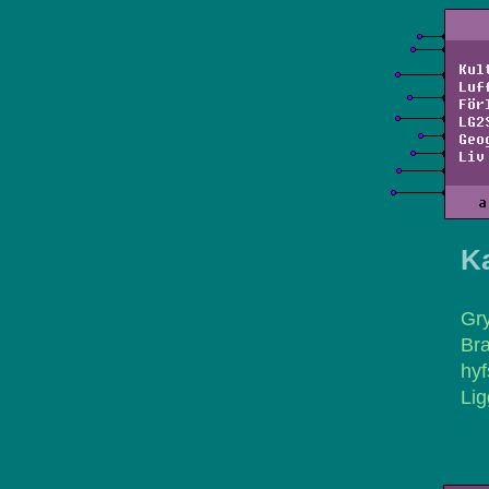
Kul
Luf
För
LG2
Geo
Liv
a
K
Gry
Bra
hyf
Lig