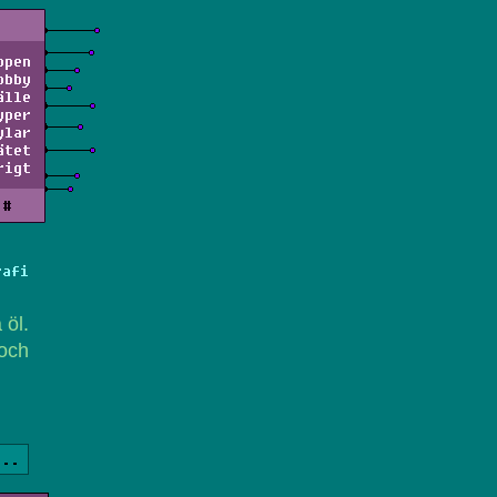
ppen
obby
älle
yper
ylar
ätet
rigt
#
rafi
 öl.
 och
a..