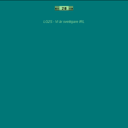
<-
20
->
LG2S - Vi är svettigare IRL