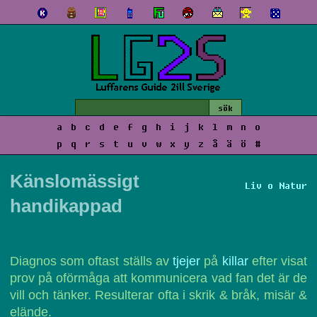
a
b
c
d
e
f
g
h
i
j
k
l
m
n
o
p
q
r
s
t
u
v
w
x
y
z
å
ä
ö
#
Känslomässigt
Liv o Natur
handikappad
Diagnos som oftast ställs av
tjejer
på
killar
efter visat
prov på oförmåga att kommunicera vad fan det är de
vill och tänker. Resulterar ofta i skrik & bråk, misär &
elände.