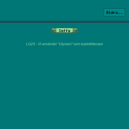
Bidra..
<-
Soffy
->
LG2S - Vi använder "Ulysses" som toalettlitteratur