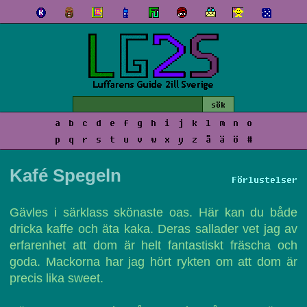
a
b
c
d
e
f
g
h
i
j
k
l
m
n
o
p
q
r
s
t
u
v
w
x
y
z
å
ä
ö
#
Kafé Spegeln
Förlustelser
Gävles i särklass skönaste oas. Här kan du både
dricka kaffe och äta kaka. Deras sallader vet jag av
erfarenhet att dom är helt fantastiskt fräscha och
goda. Mackorna har jag hört rykten om att dom är
precis lika sweet.