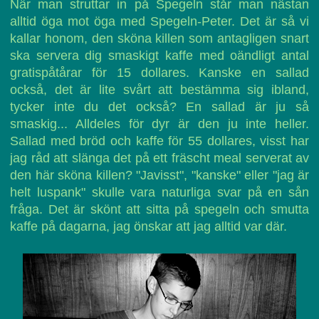
När man struttar in på Spegeln står man nästan
alltid öga mot öga med Spegeln-Peter. Det är så vi
kallar honom, den sköna killen som antagligen snart
ska servera dig smaskigt kaffe med oändligt antal
gratispåtårar för 15 dollares. Kanske en sallad
också, det är lite svårt att bestämma sig ibland,
tycker inte du det också? En sallad är ju så
smaskig... Alldeles för dyr är den ju inte heller.
Sallad med bröd och kaffe för 55 dollares, visst har
jag råd att slänga det på ett fräscht meal serverat av
den här sköna killen? "Javisst", "kanske" eller "jag är
helt luspank" skulle vara naturliga svar på en sån
fråga. Det är skönt att sitta på spegeln och smutta
kaffe på dagarna, jag önskar att jag alltid var där.