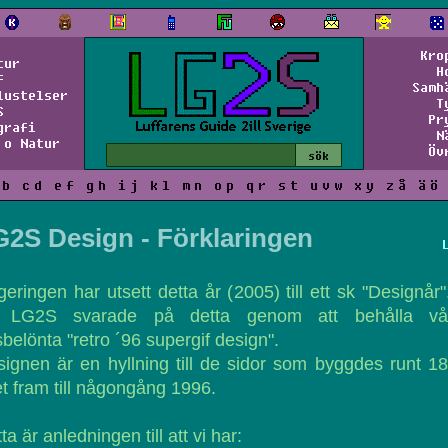
Kro
tur
H
f
Samh
lustelser
T
S
Pr
grafi
N
 o Natur
Öv
b
c
d
e
f
g
h
i
j
k
l
m
n
o
p
q
r
s
t
u
v
w
x
y
z
å
ä
ö
G2S Design - Förklaringen
eringen har utsett detta år (2005) till ett sk "Designår"
 LG2S svarade på detta genom att behålla vå
sbelönta "retro ´96 supergif design".
ignen är en hyllning till de sidor som byggdes runt 1
et fram till någongång 1996.
ta är anledningen till att vi har: