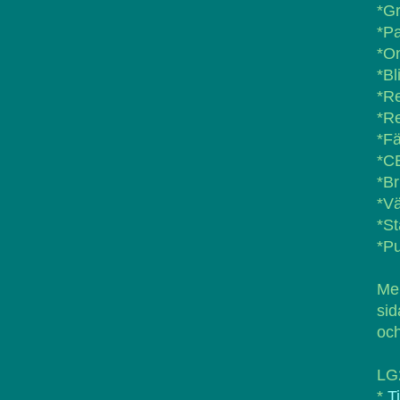
*G
*Pa
*O
*Bl
*Re
*R
*Fä
*C
*Br
*Vä
*St
*Pu
Men
sid
oc
LG
*
T