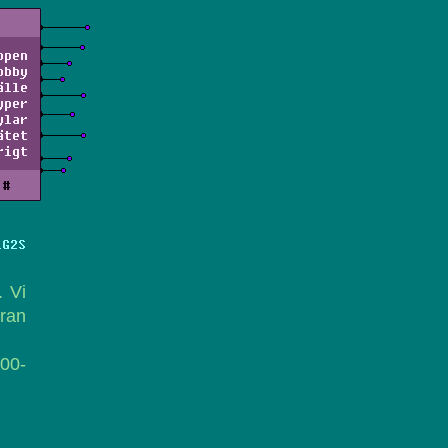
ppen
obby
älle
yper
ylar
ätet
rigt
#
LG2S
. Vi
ran
800-