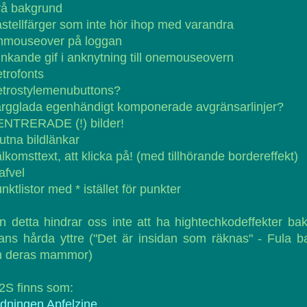
rå bakgrund
stellfärger som inte hör ihop med varandra
nmouseover på loggan
inkande gif i anknytning till onemouseovern
trofonts
etrostylemenubuttons?
rgglada egenhändigt komponerade avgränsarlinjer?
ENTRERADE (!) bilder!
utna bildlänkar
lkomsttext, att klicka på! (med tillhörande bordereffekt)
afvel
nktlistor med * istället för punkter
 detta hindrar oss inte att ha hightechkodeffekter b
ans hårda yttre ("Det är insidan som räknas" - Fula b
h deras mammor)
2S finns som:
idningen Apfelzine