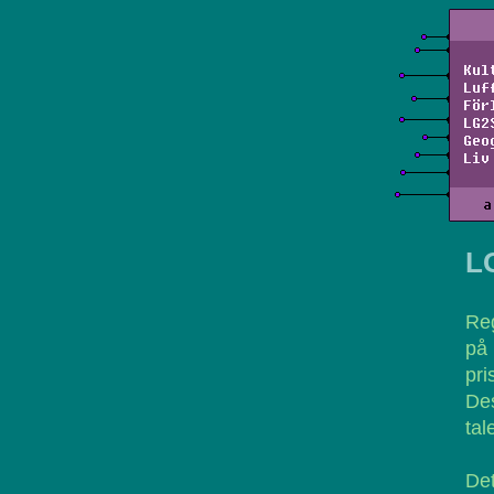
Kul
Luf
För
LG2
Geo
Liv
a
L
Reg
på
pri
Des
tal
Det