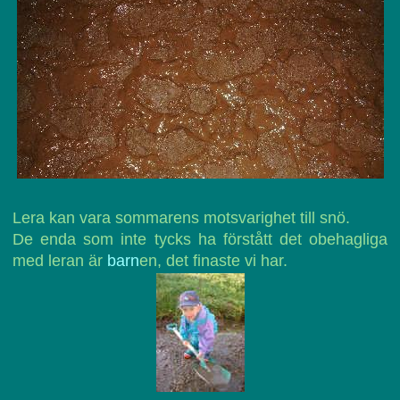
Lera kan vara sommarens motsvarighet till snö.
De enda som inte tycks ha förstått det obehagliga
med leran är
barn
en, det finaste vi har.