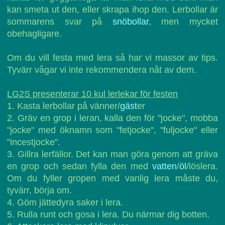
kan smeta ut den, eller skrapa ihop den. Lerbollar är
sommarens svar på
snöbollar
, men mycket
obehagligare.
Om du vill festa med lera så har vi massor av tips.
Tyvärr vågar vi inte rekommendera nåt av dem.
LG2S presenterar 10 kul lerlekar för festen
1. Kasta lerbollar på vänner/
gäst
er
2. Gräv en grop i leran, kalla den för "jocke", mobba
"jocke" med öknamn som "fetjocke", "fuljocke" eller
"incestjocke".
3. Gillra lerfällor. Det kan man göra genom att gräva
en grop och sedan fylla den med
vatten
/
öl
/löslera.
Om du fyller gropen med vanlig lera måste du,
tyvärr, börja om.
4. Göm jättedyra saker i lera.
5. Rulla runt och gosa i lera. Du närmar dig botten.