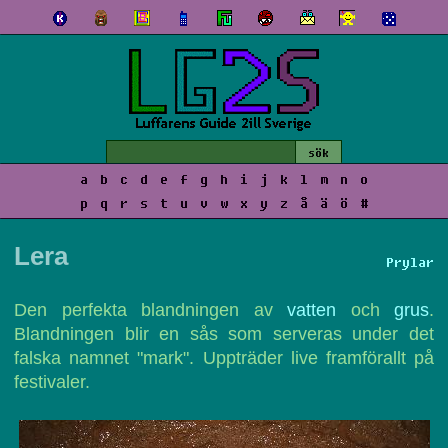
a
b
c
d
e
f
g
h
i
j
k
l
m
n
o
p
q
r
s
t
u
v
w
x
y
z
å
ä
ö
#
Lera
Prylar
Den perfekta blandningen av
vatten
och
grus
.
Blandningen blir en sås som serveras under det
falska namnet "mark". Uppträder live framförallt på
festivaler.