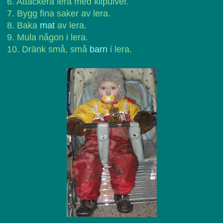
6. Attackera lera med klipulver.
7. Bygg fina saker av lera.
8. Baka
mat
av lera.
9. Mula någon i lera.
10. Dränk små, små
barn
i lera.