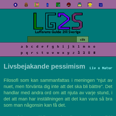
a
b
c
d
e
f
g
h
i
j
k
l
m
n
o
p
q
r
s
t
u
v
w
x
y
z
å
ä
ö
#
Livsbejakande pessimism
Liv o Natur
Filosofi som kan sammanfattas i meningen "njut av
nuet, men förvänta dig inte att det ska bli bättre". Det
handlar med andra ord om att njuta av varje stund, i
det att man har inställningen att det kan vara så bra
som man någonsin kan få det.