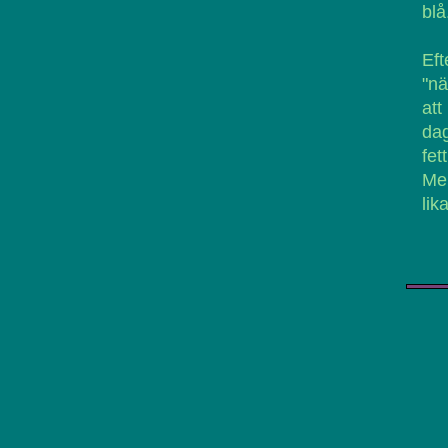
blå
Eft
"n
att
dag
fet
Men
lik