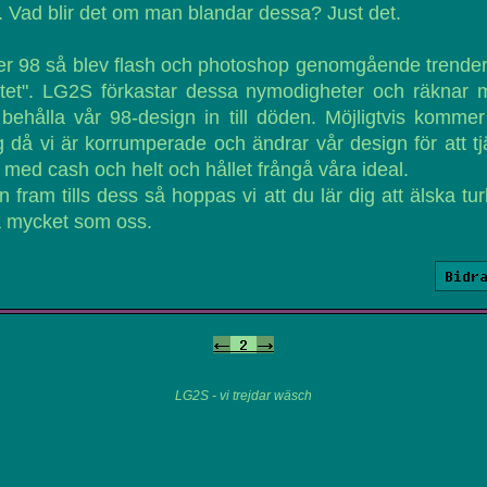
. Vad blir det om man blandar dessa? Just det.
er 98 så blev flash och photoshop genomgående trende
ätet". LG2S förkastar dessa nymodigheter och räknar 
 behålla vår 98-design in till döden. Möjligtvis komme
 då vi är korrumperade och ändrar vår design för att t
t med cash och helt och hållet frångå våra ideal.
 fram tills dess så hoppas vi att du lär dig att älska tu
a mycket som oss.
Bidr
<-
2
->
LG2S - vi trejdar wäsch