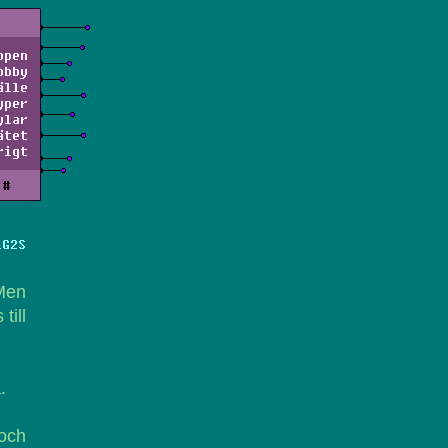
ppen
obby
älle
yper
ylar
ätet
rigt
#
LG2S
Men
till
.
 och