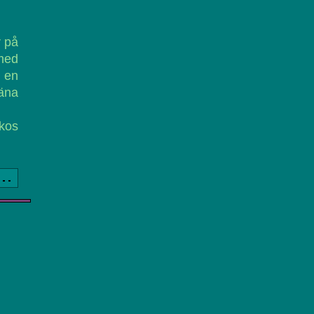
r på
med
r en
jäna
rkos
a..