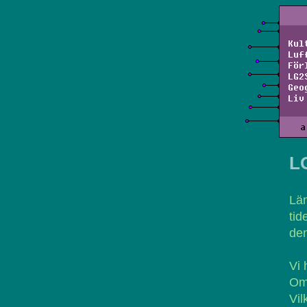
Kul
Luf
För
LG2
Geo
Liv
a
L
Lä
tid
den
Vi 
Om 
Vil