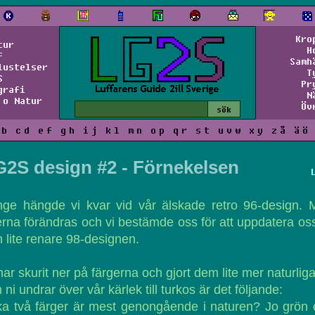
Kro
tur
H
f
Samh
lustelser
T
S
Pr
grafi
N
 o Natur
Öv
b
c
d
e
f
g
h
i
j
k
l
m
n
o
p
q
r
s
t
u
v
w
x
y
z
å
ä
ö
G2S design #2 - Förnekelsen
nge hängde vi kvar vid vår älskade retro 96-design. 
erna förändras och vi bestämde oss för att uppdatera oss 
 lite renare 98-designen.
har skurit ner på färgerna och gjort dem lite mer naturliga
ni undrar över vår kärlek till turkos är det följande:
ka två färger är mest genongående i naturen? Jo grön