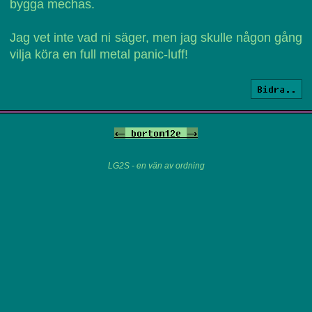
bygga mechas.
Jag vet inte vad ni säger, men jag skulle någon gång
vilja köra en full metal panic-luff!
Bidra..
<-
bortom12e
->
LG2S - en vän av ordning