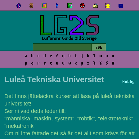
a
b
c
d
e
f
g
h
i
j
k
l
m
n
o
p
q
r
s
t
u
v
w
x
y
z
å
ä
ö
#
Luleå Tekniska Universitet
Hobby
Det finns jätteläckra kurser att läsa på luleå tekniska
universitet!
Ser ni vad detta leder till:
"människa, maskin, system", "robtik", "elektroteknik",
"mekatronik"
Om ni inte fattade det så är det allt som krävs för att