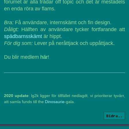
forumet är alla trådar off topic och det är mestadels
en enda röra av flams.
Bra:
Få användare, internskämt och fin design.
Dåligt:
Hälften av användare tycker fortfarande att
spädbarnsskämt
är hippt.
För dig som:
Lever på neråttjack och uppåttjack.
Du blir medlem
här
!
2020 update
: lg2k ligger för tillfället nedlagdt. vi prioriterar tyvärr,
att samla funds till the
Dinosaurie
-gala.
Bidra..