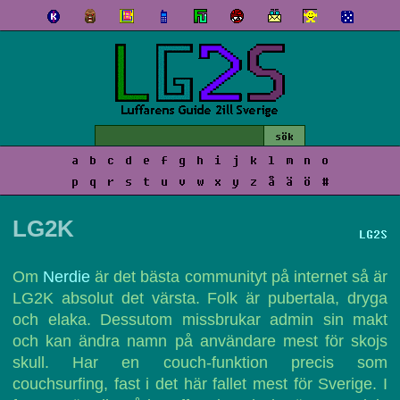
a
b
c
d
e
f
g
h
i
j
k
l
m
n
o
p
q
r
s
t
u
v
w
x
y
z
å
ä
ö
#
LG2K
LG2S
Om
Nerdie
är det bästa communityt på internet så är
LG2K absolut det värsta. Folk är pubertala, dryga
och elaka. Dessutom missbrukar admin sin makt
och kan ändra namn på användare mest för skojs
skull. Har en couch-funktion precis som
couchsurfing, fast i det här fallet mest för Sverige. I