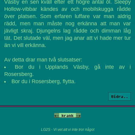
Väsby en sen kväll efter ett högre antal öl. Sleepy
Hollow-vibbar kändes av och mobilskugga rådde
över platsen. Som erfaren luffare var man aldrig
rädd, men man måste nog erkänna att man var
jävligt skraj. Djungelns lag rådde och dimman låg
tät. Det slutade väl, men jag anar att vi hade mer tur
än vi vill erkänna.
Av detta drar man två slutsatser:
Bor du i Upplands Väsby, gå inte av i
Rosersberg.
Bor du i Rosersberg, flytta.
Bidra..
<-
krank
->
LG2S - Vi vet att vi inte tror något