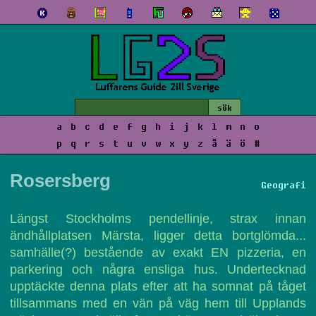
a
b
c
d
e
f
g
h
i
j
k
l
m
n
o
p
q
r
s
t
u
v
w
x
y
z
å
ä
ö
#
Rosersberg
Geografi
Längst Stockholms pendellinje, strax innan
ändhållplatsen Märsta, ligger detta bortglömda...
samhälle(?) bestående av exakt EN pizzeria, en
parkering och några ensliga hus. Undertecknad
upptäckte denna plats efter att ha somnat på tåget
tillsammans med en vän på väg hem till Upplands