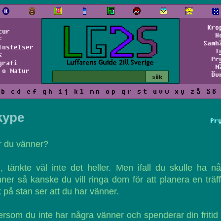
Kro
tur
H
f
Samh
lustelser
T
S
Pr
grafi
N
 o Natur
Öv
b
c
d
e
f
g
h
i
j
k
l
m
n
o
p
q
r
s
t
u
v
w
x
y
z
å
ä
ö
kype
Pr
r du vänner?
, tänkte väl inte det heller. Men ifall du skulle ha n
ner så kanske du vill ringa dom för att planera en träf
k på stan ser att du har vänner.
ersom du inte har några vänner och spenderar din fritid