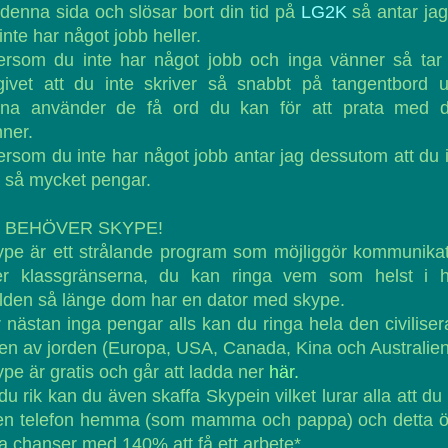
denna sida och slösar bort din tid på
LG2K
så antar jag
inte har något jobb heller.
ersom du inte har något jobb och inga vänner så tar
givet att du inte skriver så snabbt på tangentbord 
rna använder de få ord du kan för att prata med d
ner.
ersom du inte har något jobb antar jag dessutom att du 
 så mycket pengar.
 BEHÖVER SKYPE!
pe är ett strålande program som möjliggör kommunika
er klassgränserna, du kan ringa vem som helst i h
lden så länge dom har en dator med skype.
 nästan inga pengar alls kan du ringa hela den civilise
en av jorden (Europa, USA, Canada, Kina och Australien
pe är gratis och går att ladda ner
här.
du rik kan du även skaffa Skypein vilket lurar alla att du
en telefon hemma (som mamma och pappa) och detta ö
a chanser med 140% att få ett arbete*.