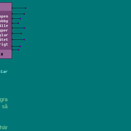
ppen
obby
älle
yper
ylar
ätet
rigt
#
ylar
ågra
f så
 här