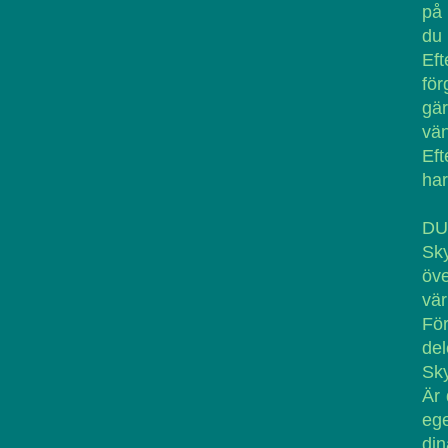
på 
du 
Eft
för
gä
vän
Eft
har
DU
Sky
öv
vär
För
del
Sky
Är 
eg
din