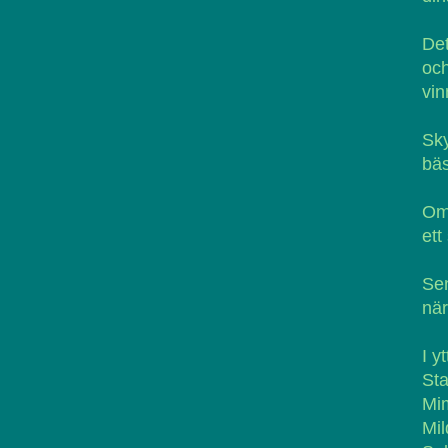
Det
o
vin
Sky
bäs
Om 
ett
Sen
när
I y
Sta
Mim
Mil