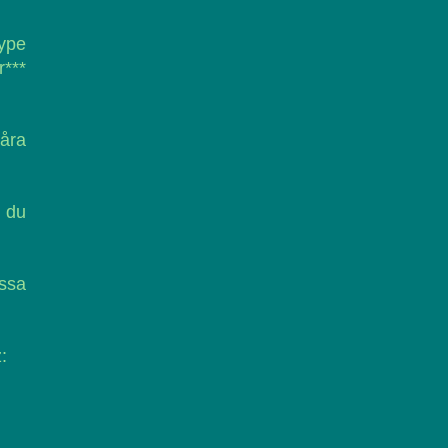
kype
***
våra
r du
essa
: