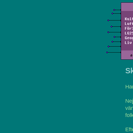
Kul
Luf
För
LG2
Geo
Liv
a
S
Ha
Nej
vän
fol
Eft