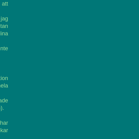
 att
 jag
utan
ina
inte
tion
ela
rade
).
 har
kar