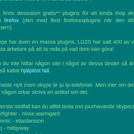
 finns dessutom gratis** plugins för att binda ihop s
ch
firefox
(den med flest firefoxxxplugins när den dör
ner!!)
pe har även en massa plugins, LG2S har satt 400 av 
ta arbetare på att ta reda på vad dom kan göra!
du inte hittar någon vän i något av dessa länder så ä
 så kallat
hjälplöst fall.
aste nytt inom skype är ju Ip-telefoner. Men mer om d
 någon orkar skriva en artikel om det.
ttersta nödfall kan du alltid testa oss jourhavande skyperz
rfighter - nisse.warmgard
mic - eliaslarsson
q - milqyway