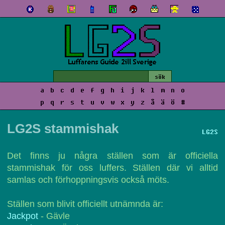
a
b
c
d
e
f
g
h
i
j
k
l
m
n
o
p
q
r
s
t
u
v
w
x
y
z
å
ä
ö
#
LG2S stammishak
LG2S
Det finns ju några ställen som är officiella
stammishak för oss luffers. Ställen där vi alltid
samlas och förhoppningsvis också möts.
Ställen som blivit officiellt utnämnda är:
Jackpot
- Gävle