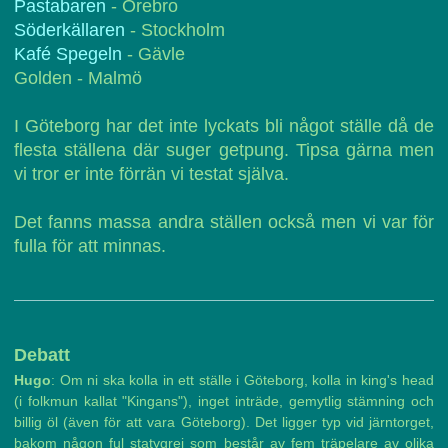
Pastabaren
- Örebro
Söderkällaren
- Stockholm
Kafé Spegeln
- Gävle
Golden - Malmö
I Göteborg har det inte lyckats bli något ställe då de
flesta ställena där suger getpung. Tipsa gärna men
vi tror er inte förrän vi testat själva.
Det fanns massa andra ställen också men vi var för
fulla för att minnas.
Debatt
Hugo
: Om ni ska kolla in ett ställe i Göteborg, kolla in king's head
(i folkmun kallat "Kingans"), inget inträde, gemytlig stämning och
billig öl (även för att vara Göteborg). Det ligger typ vid järntorget,
bakom någon ful statygrej som består av fem träpelare av olika