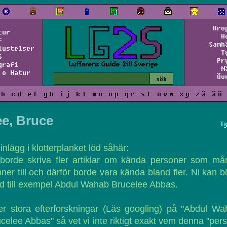
Kro
tur
H
f
Samh
lustelser
T
S
Pr
grafi
N
 o Natur
Öv
b
c
d
e
f
g
h
i
j
k
l
m
n
o
p
q
r
s
t
u
v
w
x
y
z
å
ä
ö
ee, Bruce
T
 inlägg i klotterplanket löd såhär:
 borde skriva fler artiklar om kända personer som må
ner till och därför borde vara kända bland fler. Ni kan b
 till exempel Abdul Wahab Brucelee Abbas.
er stora efterforskningar (Läs googling) på "Abdul W
celee Abbas" så vet vi inte riktigt exakt vem denna "per