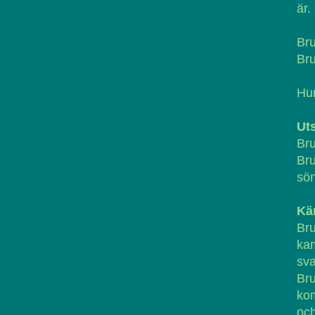
är.
Bru
Bru
Hur
Ut
Bru
Bru
sön
Kä
Br
kam
sv
Br
kom
och