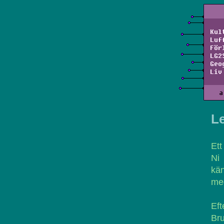
Kul
Luf
För
LG2
Geo
Liv
a
L
Ett
Ni
kän
med
Eft
Bru