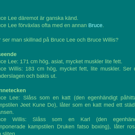
ce Lee däremot är ganska känd.
ce Lee förväxlas ofta med en annan
Bruce
.
 ser man skillnad på Bruce Lee och Bruce Willis?
seende
ce Lee: 171 cm hög, asiat, mycket muskler lite fett.
ce Willis: 183 cm hög, mycket fett, lite muskler. Ser 
derslagen och bakis ut.
nnetecken
uce Lee: Slåss som en katt (den egenhändigt påhitt
pstilen Jeet Kune Do), låter som en katt med ett stä
ansen.
uce Willis: Slåss som en Karl (den egenhänd
ponerade kampstilen Druken fatso boxing), låter ros
 sliten.