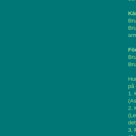
Kä
Bru
Bru
arm
Fö
Bru
Bru
Hur
på 
1. 
(As
2. 
(Le
det
3. 