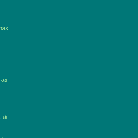
rnas
äker
å är