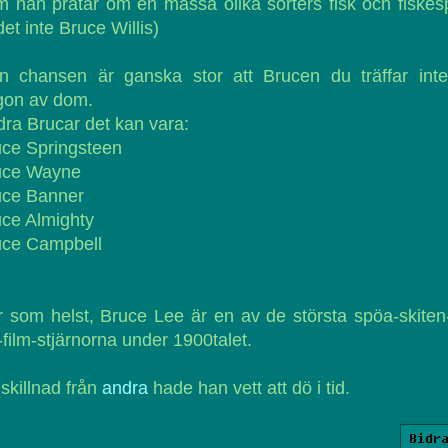
 han pratar om en massa olika sorters fisk och fiske
det inte Bruce Willis)
n chansen är ganska stor att Brucen du träffar inte
gon av dom.
ra Brucar det kan vara:
uce Springsteen
uce Wayne
uce Banner
ce Almighty
uce Campbell
 som helst, Bruce Lee är en av de största spöa-skiten
t-film-stjärnorna under 1900talet.
l skillnad från
andra
hade han vett att dö i tid.
Bidr