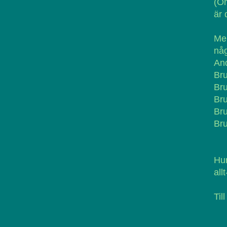
(Om
är 
Me
nå
And
Br
Br
Br
Bru
Br
Hur
all
Til