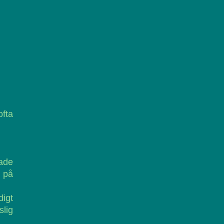
ofta
ade
d på
igt
slig