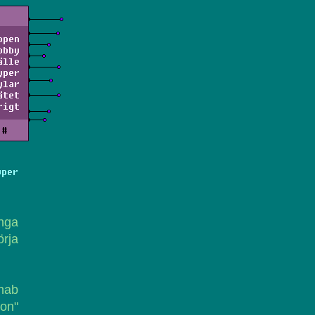
ppen
obby
älle
yper
ylar
ätet
rigt
#
yper
nga
örja
ahab
son"