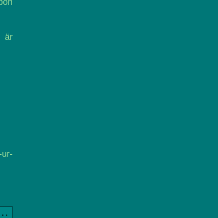
spön
 är
-ur-
a..