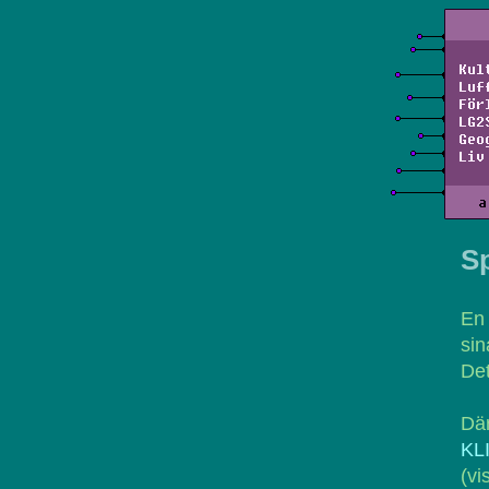
Kul
Luf
För
LG2
Geo
Liv
a
Sp
En 
sin
Det
Där
KL
(vi