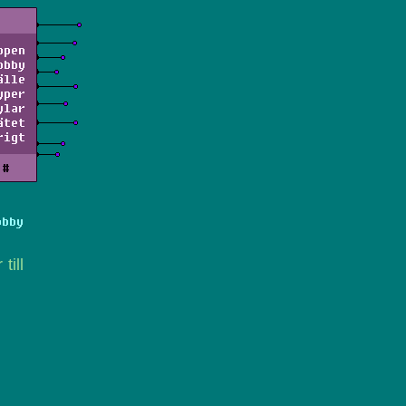
ppen
obby
älle
yper
ylar
ätet
rigt
#
obby
till