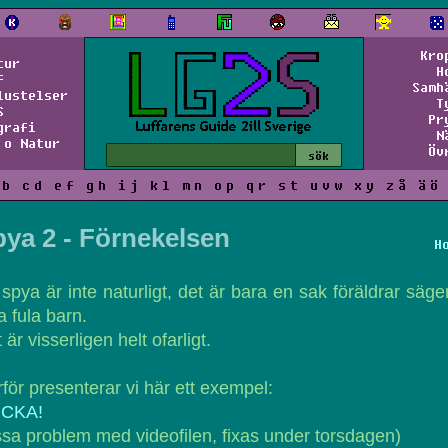
Kro
tur
H
f
Samh
lustelser
T
S
Pr
grafi
N
 o Natur
Öv
b
c
d
e
f
g
h
i
j
k
l
m
n
o
p
q
r
s
t
u
v
w
x
y
z
å
ä
ö
ya 2 - Förnekelsen
H
spya är inte naturligt, det är bara en sak föräldrar säger 
a fula barn.
 är visserligen helt ofarligt.
för presenterar vi här ett exempel:
ICKA!
ssa problem med videofilen, fixas under torsdagen)