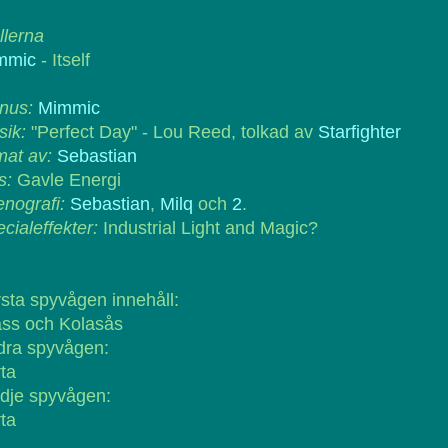
ollerna
mmic
- Itself
nus:
Mimmic
ik:
"Perfect Day" - Lou Reed, tolkad av
Starfighter
mat av:
Sebastian
s:
Gavle Energi
nografi:
Sebastian
,
Milq
och
2
.
cialeffekter:
Industrial Light and Magic?
sta spyvågen innehåll:
ass och Kolasås
dra spyvågen:
ta
dje spyvågen:
ta