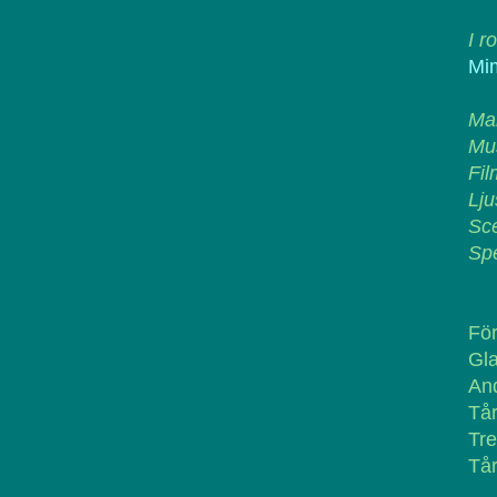
I r
Mi
Ma
Mus
Fil
Lju
Sce
Spe
För
Gl
An
Tår
Tre
Tår