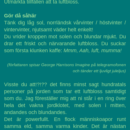
Utmärkta tillfällen att ta luftbloss.
Gör då såhär
Tänk dig låg sol, norrländsk vårvinter / höstvinter /
vintervinter, njutsamt väder helt enkelt!
Du vrider kroppen mot solen och blundar mjukt. Du
drar ett friskt och närvarande luftbloss. Du suckar
som första klunken kaffe:
Mmm, Aah, luft, mumma!
(författaren spisar George Harrisons Imagine på telegramofonen
och tänder ett ljuvligt juleljus)
Visste du att!?!?? det finns minst sagt hundratals
personer på jorden som tar ett luftbloss samtidigt
som du. Jag föreställer mig att ni står i en ring över
hela det vakna jordklotet, med solen i mitten,
andandes och blundandes.
Det är powerfullt. En flock människoapor runt
samma eld, samma varma kinder. Det är nästan