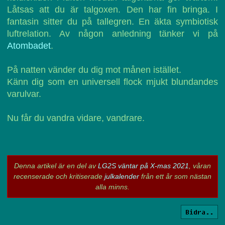
Låtsas att du är talgoxen. Den har fin bringa. I
fantasin sitter du på tallegren. En äkta symbiotisk
luftrelation. Av någon anledning tänker vi på
Atombadet
.
På natten vänder du dig mot månen istället.
Känn dig som en universell flock mjukt blundandes
varulvar.
Nu får du vandra vidare, vandrare.
Denna artikel är en del av
LG2S väntar på X-mas 2021
, våran
recenserade och kritiserade
julkalender
från ett år som nästan
alla minns.
Bidra..