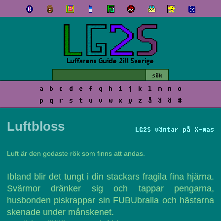
a
b
c
d
e
f
g
h
i
j
k
l
m
n
o
p
q
r
s
t
u
v
w
x
y
z
å
ä
ö
#
Luftbloss
LG2S väntar på X-mas
Luft är den godaste rök som finns att andas.
Ibland blir det tungt i din stackars fragila fina hjärna.
Svärmor dränker sig och tappar pengarna,
husbonden piskrappar sin FUBUbralla och hästarna
skenade under månskenet.