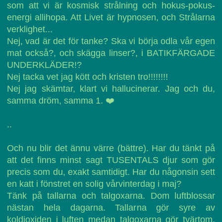
som att vi är kosmisk strålning och hokus-pokus-
energi allihopa. Att Livet är hypnosen, och Strålarna
verklighet...
Nej, vad är det för tanke? Ska vi börja odla vår egen
mat också?, och skägga linser?, i BATIKFÄRGADE
UNDERKLÄDER!?
Nej tacka vet jag kött och kristen tro!!!!!!!!
Nej jag skämtar, klart vi hallucinerar. Jag och du,
samma dröm, samma 1. ❤️
..
Och nu blir det ännu värre (bättre). Har du tänkt på
att det finns minst sagt TUSENTALS djur som gör
precis som du, exakt samtidigt. Har du någonsin sett
en katt i fönstret en solig vårvinterdag i maj?
Tänk på tallarna och talgoxarna. Dom luftblossar
nästan hela dagarna. Tallarna gör syre av
koldioxiden i luften medan talgoxarna gör tvärtom.