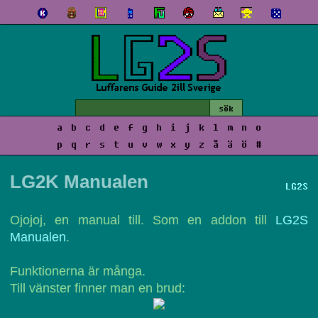
a
b
c
d
e
f
g
h
i
j
k
l
m
n
o
p
q
r
s
t
u
v
w
x
y
z
å
ä
ö
#
LG2K Manualen
LG2S
Ojojoj, en manual till. Som en addon till
LG2S
Manualen
.
Funktionerna är många.
Till vänster finner man en brud: