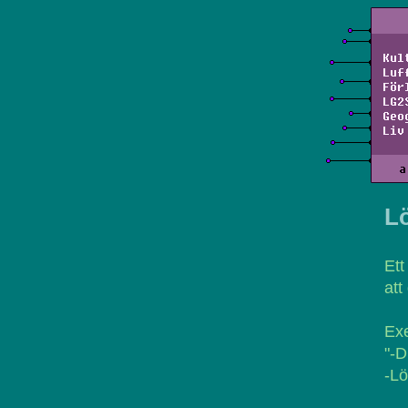
Kul
Luf
För
LG2
Geo
Liv
a
L
Ett
att
Ex
"-D
-Lö