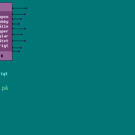
ppen
obby
älle
yper
ylar
ätet
rigt
#
rigt
a på