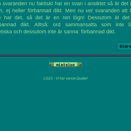
svaranden nu faktiskt har en svan i ansiktet så är det 
n, ej heller förbannad dikt. Men nu
vet
svaranden att 
te har det, så det är en ren lögn! Dessutom är det
rbannad dikt. Alltså: ord sammansatta som inte lå
tiska och dessutom inte är sanna: förbannad dikt.
Bidr
<-
mintolux
->
LG2S - Vi har varvat Quake!