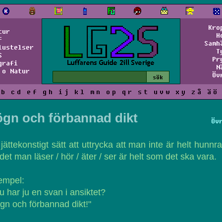
Kro
tur
H
f
Samh
lustelser
T
S
Pr
grafi
N
 o Natur
Öv
b
c
d
e
f
g
h
i
j
k
l
m
n
o
p
q
r
s
t
u
v
w
x
y
z
å
ä
ö
ögn och förbannad dikt
Öv
 jättekonstigt sätt att uttrycka att man inte är helt hunnr
 det man läser / hör / äter / ser är helt som det ska vara.
empel:
u har ju en svan i ansiktet?
gn och förbannad dikt!"