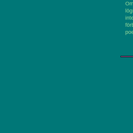
Om 
lög
in
fö
poe