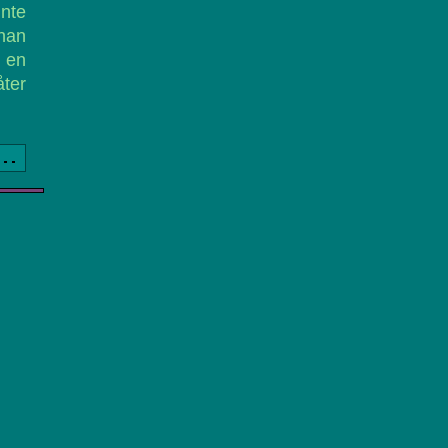
inte
han
 en
ter
a..