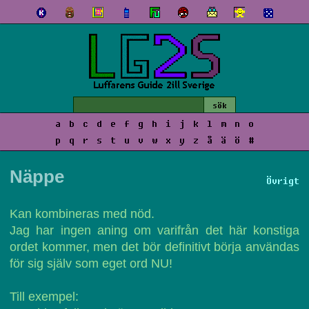
a
b
c
d
e
f
g
h
i
j
k
l
m
n
o
p
q
r
s
t
u
v
w
x
y
z
å
ä
ö
#
Näppe
Övrigt
Kan kombineras med nöd.
Jag har ingen aning om varifrån det här konstiga
ordet kommer, men det bör definitivt börja användas
för sig själv som eget ord NU!
Till exempel: