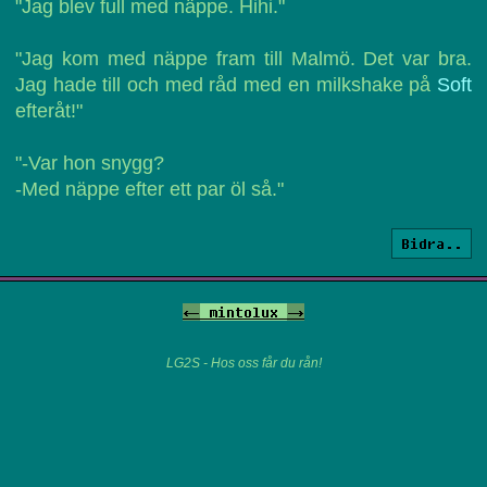
"Jag blev full med näppe. Hihi."
"Jag kom med näppe fram till Malmö. Det var bra.
Jag hade till och med råd med en milkshake på
Soft
efteråt!"
"-Var hon snygg?
-Med näppe efter ett par öl så."
Bidra..
<-
mintolux
->
LG2S - Hos oss får du rån!