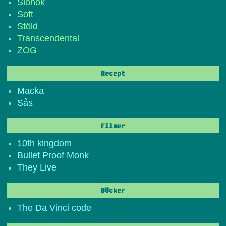
Slöhök
Soft
Stöld
Transcendental
ZOG
Recept
Macka
Sås
Filmer
10th kingdom
Bullet Proof Monk
They Live
Böcker
The Da Vinci code