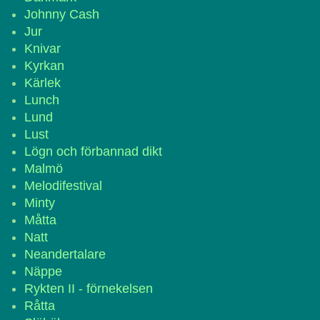
Johnny Cash
Jur
Knivar
Kyrkan
Kärlek
Lunch
Lund
Lust
Lögn och förbannad dikt
Malmö
Melodifestival
Minty
Måtta
Natt
Neandertalare
Näppe
Rykten II - förnekelsen
Råtta