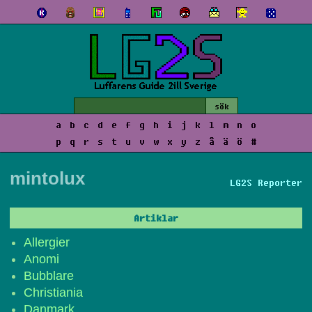
a
b
c
d
e
f
g
h
i
j
k
l
m
n
o
p
q
r
s
t
u
v
w
x
y
z
å
ä
ö
#
mintolux
LG2S Reporter
Artiklar
Allergier
Anomi
Bubblare
Christiania
Danmark